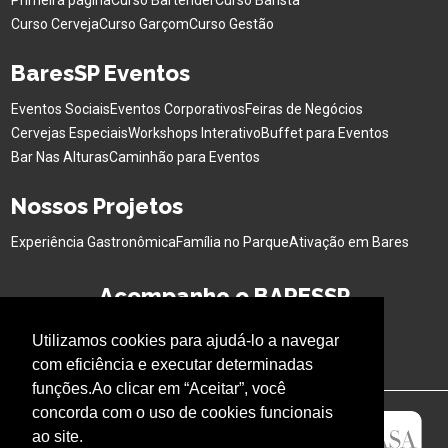
Primeira página
Curso Bartender
Curso Barista
Curso Cerveja
Curso Garçom
Curso Gestão
BaresSP Eventos
Eventos Sociais
Eventos Corporativos
Feiras de Negócios
Cervejas Especiais
Workshops Interativo
Buffet para Eventos
Bar Nas Alturas
Caminhão para Eventos
Nossos Projetos
Experiência Gastronômica
Família no Parque
Ativação em Bares
Acompanhe o BARESSP
Utilizamos cookies para ajudá-lo a navegar
com eficiência e executar determinadas
funções.Ao clicar em “Aceitar”, você
concorda com o uso de cookies funcionais
ao site.