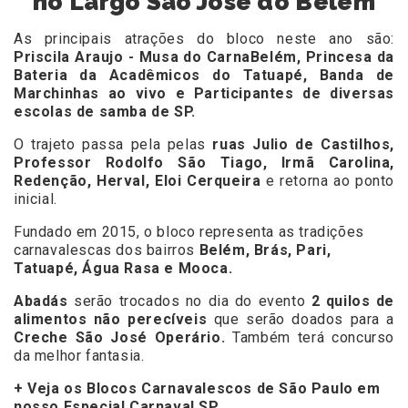
no Largo São José do Belém
As principais atrações do bloco neste ano são:
Priscila Araujo - Musa do CarnaBelém,
Princesa da
Bateria da Acadêmicos do Tatuapé,
Banda de
Marchinhas ao vivo e
Participantes de diversas
escolas de samba de SP.
O trajeto passa pela pelas
ruas Julio de Castilhos,
Professor Rodolfo São Tiago, Irmã Carolina,
Redenção, Herval, Eloi Cerqueira
e retorna ao ponto
inicial.
Fundado em 2015, o bloco representa as tradições
carnavalescas dos bairros
Belém, Brás, Pari,
Tatuapé, Água Rasa e Mooca.
Abadás
serão trocados no dia do evento
2 quilos de
alimentos não perecíveis
que serão doados para
a
Creche São José Operário.
Também terá concurso
da melhor fantasia.
+ Veja os Blocos Carnavalescos de São Paulo em
nosso Especial Carnaval SP