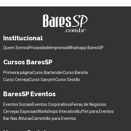
Institucional
Quem Somos
Privacidade
Imprensa
Whatsapp BaresSP
Cursos BaresSP
Primeira página
Curso Bartender
Curso Barista
Curso Cerveja
Curso Garçom
Curso Gestão
BaresSP Eventos
Eventos Sociais
Eventos Corporativos
Feiras de Negócios
Cervejas Especiais
Workshops Interativo
Buffet para Eventos
Bar Nas Alturas
Caminhão para Eventos