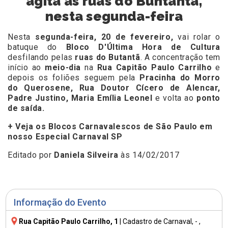
agita às ruas do Buntantã,
nesta segunda-feira
Nesta
segunda-feira, 20 de fevereiro,
vai rolar o
batuque do
Bloco D'Última Hora de Cultura
desfilando pelas
ruas do Butantã
. A concentração tem
início ao
meio-dia
na
Rua Capitão Paulo Carrilho
e
depois os foliões seguem pela
Pracinha do Morro
do Querosene, Rua Doutor Cícero de Alencar,
Padre Justino, Maria Emília Leonel
e volta ao
ponto
de saída.
+ Veja os Blocos Carnavalescos de São Paulo em
nosso Especial Carnaval SP
Editado por
Daniela Silveira
às 14/02/2017
Informação do Evento
Rua Capitão Paulo Carrilho, 1
|
Cadastro de Carnaval
, - ,