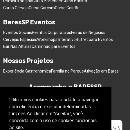
Primeira página
Curso Bartender
Curso Barista
Curso Cerveja
Curso Garçom
Curso Gestão
BaresSP Eventos
Eventos Sociais
Eventos Corporativos
Feiras de Negócios
Cervejas Especiais
Workshops Interativo
Buffet para Eventos
Bar Nas Alturas
Caminhão para Eventos
Nossos Projetos
Experiência Gastronômica
Família no Parque
Ativação em Bares
Acompanhe o BARESSP
Utilizamos cookies para ajudá-lo a navegar
com eficiência e executar determinadas
funções.Ao clicar em “Aceitar”, você
concorda com o uso de cookies funcionais
ao site.