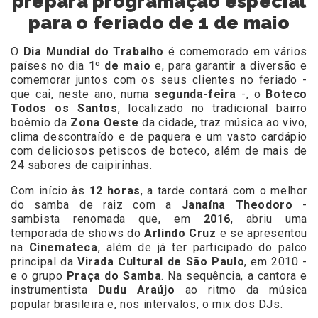
prepara programação especial
para o feriado de 1 de maio
O
Dia Mundial do Trabalho
é comemorado em vários
países no dia
1º de maio
e, para garantir a diversão e
comemorar juntos com os seus clientes no feriado -
que cai, neste ano, numa
segunda-feira
-, o
Boteco
Todos os Santos
, localizado no tradicional bairro
boêmio da
Zona Oeste
da cidade, traz música ao vivo,
clima descontraído e de paquera e um vasto cardápio
com deliciosos petiscos de boteco, além de mais de
24 sabores de caipirinhas.
Com início às
12 horas
, a tarde contará com o melhor
do samba de raiz com a
Janaína Theodoro
-
sambista renomada que, em
2016
, abriu uma
temporada de shows do
Arlindo Cruz
e se apresentou
na
Cinemateca
, além de já ter participado do palco
principal da
Virada Cultural de São Paulo
, em 2010 -
e o grupo
Praça do Samba
. Na sequência, a cantora e
instrumentista
Dudu Araújo
ao ritmo da música
popular brasileira e, nos intervalos, o mix dos DJs.