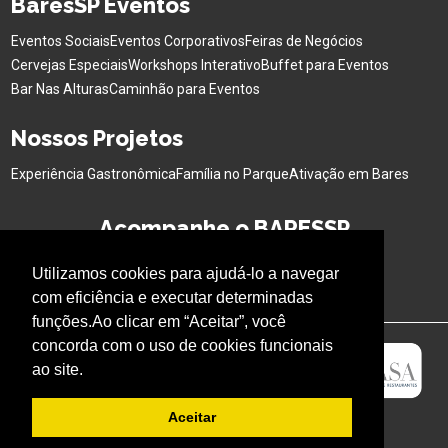
BaresSP Eventos
Eventos Sociais
Eventos Corporativos
Feiras de Negócios
Cervejas Especiais
Workshops Interativo
Buffet para Eventos
Bar Nas Alturas
Caminhão para Eventos
Nossos Projetos
Experiência Gastronômica
Família no Parque
Ativação em Bares
Acompanhe o BARESSP
Utilizamos cookies para ajudá-lo a navegar
com eficiência e executar determinadas
funções.Ao clicar em “Aceitar”, você
concorda com o uso de cookies funcionais
ao site.
Aceitar