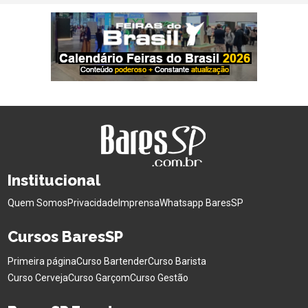
Institucional
Quem Somos
Privacidade
Imprensa
Whatsapp BaresSP
Cursos BaresSP
Primeira página
Curso Bartender
Curso Barista
Curso Cerveja
Curso Garçom
Curso Gestão