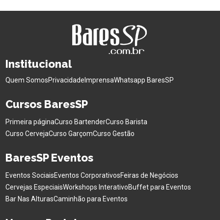
Institucional
Quem Somos
Privacidade
Imprensa
Whatsapp BaresSP
Cursos BaresSP
Primeira página
Curso Bartender
Curso Barista
Curso Cerveja
Curso Garçom
Curso Gestão
BaresSP Eventos
Eventos Sociais
Eventos Corporativos
Feiras de Negócios
Cervejas Especiais
Workshops Interativo
Buffet para Eventos
Bar Nas Alturas
Caminhão para Eventos