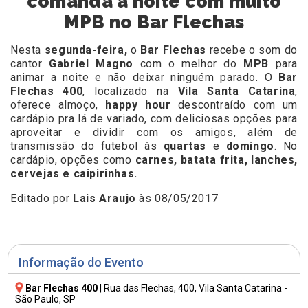
comanda a noite com muito
MPB no Bar Flechas
Nesta
segunda-feira,
o
Bar Flechas
recebe o som do
cantor
Gabriel Magno
com o melhor do
MPB
para
animar a noite e não deixar ninguém parado. O
Bar
Flechas 400
, localizado na
Vila Santa Catarina
,
oferece almoço,
happy hour
descontraído com um
cardápio pra lá de variado, com deliciosas opções para
aproveitar e dividir com os amigos, além de
transmissão do futebol às
quartas
e
domingo
. No
cardápio, opções como
carnes, batata frita, lanches,
cervejas e caipirinhas.
Editado por
Lais Araujo
às 08/05/2017
Informação do Evento
Bar Flechas 400
|
Rua das Flechas, 400
, Vila Santa Catarina -
São Paulo, SP