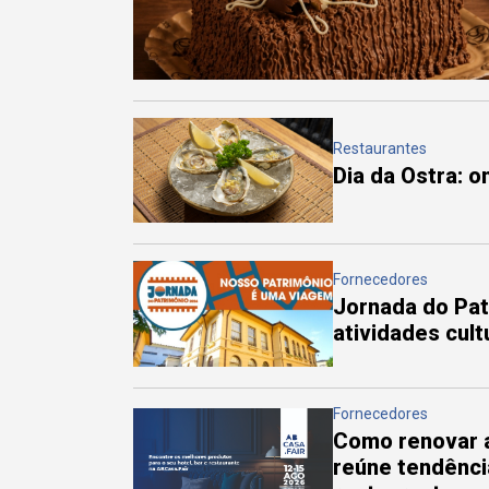
Restaurantes
Dia da Ostra: 
Fornecedores
Jornada do Pa
atividades cul
Fornecedores
Como renovar a
reúne tendênci