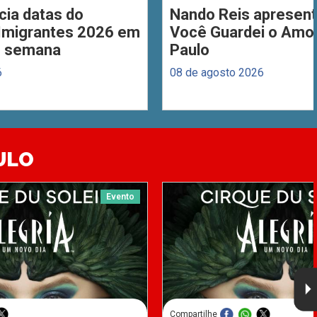
cia datas do
Nando Reis apresent
 Imigrantes 2026 em
Você Guardei o Amo
de semana
Paulo
6
08 de agosto 2026
ULO
Evento
Compartilhe