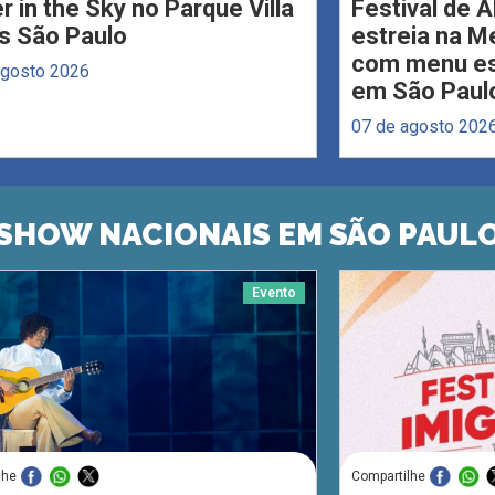
r in the Sky no Parque Villa
Festival de 
s São Paulo
estreia na M
com menu esp
agosto 2026
em São Paul
07 de agosto 202
SHOW NACIONAIS EM SÃO PAUL
Evento
lhe
Compartilhe