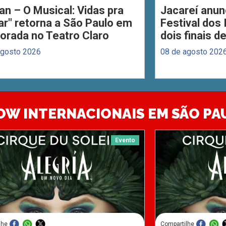
an – O Musical: Vidas pra
Jacareí anun
ar" retorna a São Paulo em
Festival dos
orada no Teatro Claro
dois finais 
agosto 2026
08 de agosto 202
OW INTERNACIONAIS EM SÃO PA
Evento
lhe
Compartilhe