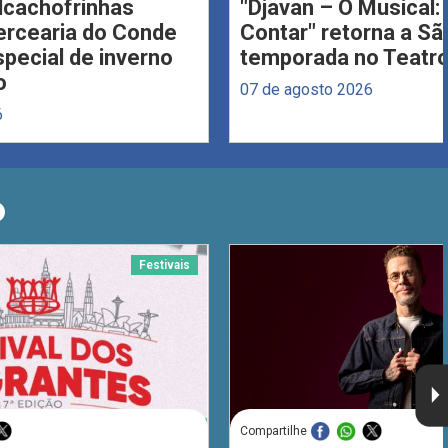
Alcachofrinhas
"Djavan – O Musical: 
ercearia do Conde
Contar" retorna a S
ecial de inverno
temporada no Teatro
o
07 de agosto 2026
6
O
Festivais
Compartilhe