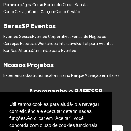
Primeira página
Curso Bartender
Curso Barista
Curso Cerveja
Curso Garçom
Curso Gestão
BaresSP Eventos
Eventos Sociais
Eventos Corporativos
Feiras de Negócios
Cervejas Especiais
Workshops Interativo
Buffet para Eventos
Bar Nas Alturas
Caminhão para Eventos
Nossos Projetos
Experiência Gastronômica
Família no Parque
Ativação em Bares
Acompanhe o BARESSP
Utilizamos cookies para ajudá-lo a navegar
com eficiência e executar determinadas
funções.Ao clicar em “Aceitar”, você
concorda com o uso de cookies funcionais