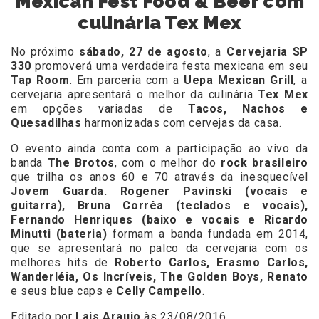
Mexican Fest Food & Beer com
culinária Tex Mex
No próximo
sábado, 27 de agosto
, a
Cervejaria SP
330
promoverá uma verdadeira festa mexicana em seu
Tap Room
. Em parceria com a
Uepa Mexican Grill
, a
cervejaria apresentará o melhor da culinária
Tex Mex
em opções variadas de
Tacos, Nachos e
Quesadilhas
harmonizadas com cervejas da casa.
O evento ainda conta com a participação ao vivo da
banda
The Brotos
, com o melhor do
rock brasileiro
que trilha os anos 60 e 70 através da inesquecível
Jovem Guarda. Rogener Pavinski (vocais e
guitarra), Bruna Corrêa (teclados e vocais),
Fernando Henriques (baixo e vocais e Ricardo
Minutti (bateria)
formam a banda fundada em 2014,
que se apresentará no palco da cervejaria com os
melhores hits de
Roberto Carlos, Erasmo Carlos,
Wanderléia, Os Incríveis, The Golden Boys, Renato
e seus blue caps e
Celly Campello
.
Editado por
Lais Araujo
às 23/08/2016