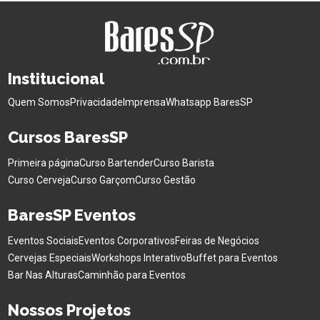
Institucional
Quem Somos
Privacidade
Imprensa
Whatsapp BaresSP
Cursos BaresSP
Primeira página
Curso Bartender
Curso Barista
Curso Cerveja
Curso Garçom
Curso Gestão
BaresSP Eventos
Eventos Sociais
Eventos Corporativos
Feiras de Negócios
Cervejas Especiais
Workshops Interativo
Buffet para Eventos
Bar Nas Alturas
Caminhão para Eventos
Nossos Projetos