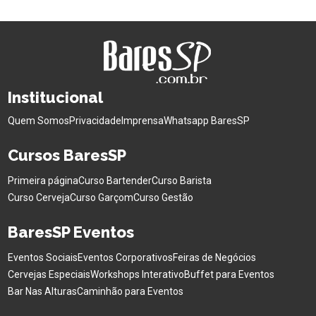
Institucional
Quem Somos
Privacidade
Imprensa
Whatsapp BaresSP
Cursos BaresSP
Primeira página
Curso Bartender
Curso Barista
Curso Cerveja
Curso Garçom
Curso Gestão
BaresSP Eventos
Eventos Sociais
Eventos Corporativos
Feiras de Negócios
Cervejas Especiais
Workshops Interativo
Buffet para Eventos
Bar Nas Alturas
Caminhão para Eventos