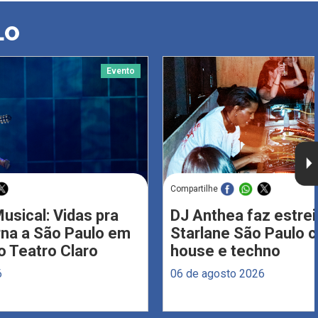
LO
Evento
Compartilhe
usical: Vidas pra
DJ Anthea faz estrei
rna a São Paulo em
Starlane São Paulo 
 Teatro Claro
house e techno
6
06 de agosto 2026