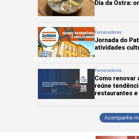
Dia da Ostra: 
Fornecedores
Jornada do Pa
atividades cul
Fornecedores
Como renovar a
reúne tendênci
restaurantes e
Acompanhe mai