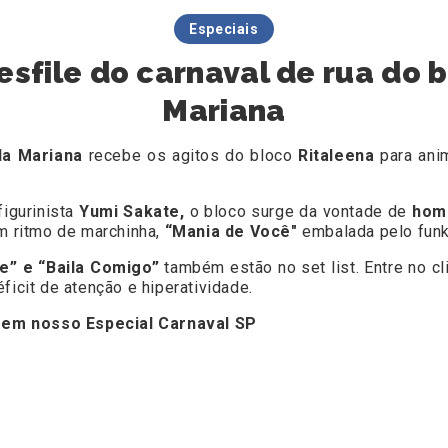
Especiais
esfile do carnaval de rua do 
Mariana
la Mariana
recebe os agitos do bloco
Ritaleena
para ani
figurinista
Yumi Sakate,
o bloco surge da vontade de
hom
m ritmo de marchinha,
“Mania de Você"
embalada pelo funk
e” e “Baila Comigo”
também estão no set list. Entre no c
ficit de atenção e hiperatividade.
 em nosso Especial Carnaval SP