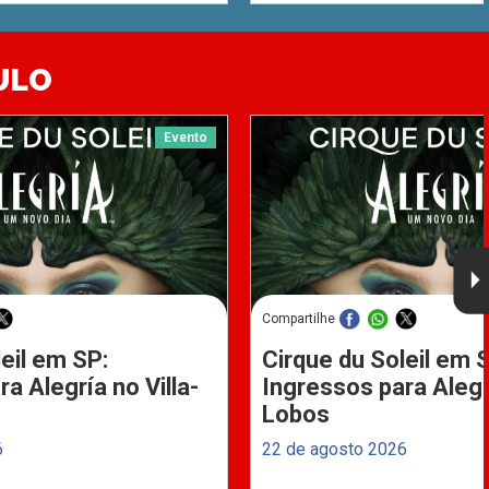
ULO
Evento
Compartilhe
eil em SP:
Cirque du Soleil em 
a Alegría no Villa-
Ingressos para Alegrí
Lobos
6
22 de agosto 2026