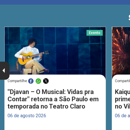
Evento
Compartilhe
Comparti
"Djavan – O Musical: Vidas pra
Kaiq
Contar" retorna a São Paulo em
prim
temporada no Teatro Claro
no Vi
06 de agosto 2026
06 de 