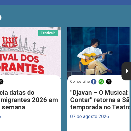
O
Festivais
Compartilhe
cia datas do
"Djavan – O Musical: 
 Imigrantes 2026 em
Contar" retorna a S
de semana
temporada no Teatro
6
07 de agosto 2026