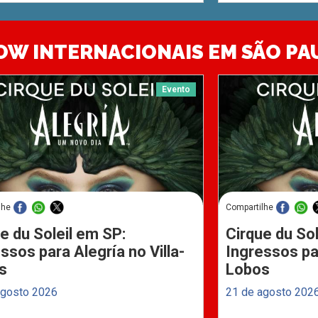
OW INTERNACIONAIS EM SÃO PA
Evento
lhe
Compartilhe
e du Soleil em SP:
Cirque du Sol
ssos para Alegría no Villa-
Ingressos par
s
Lobos
agosto 2026
21 de agosto 202