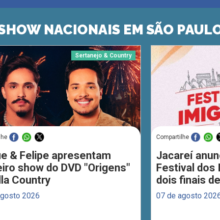
SHOW NACIONAIS EM SÃO PAUL
Sertanejo & Country
lhe
Compartilhe
ue & Felipe apresentam
Jacareí anun
eiro show do DVD "Origens"
Festival dos
lla Country
dois finais 
agosto 2026
07 de agosto 202