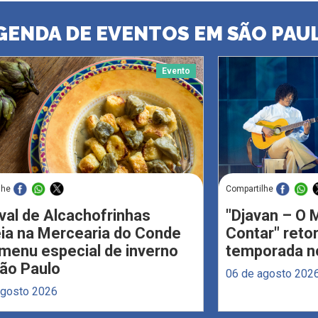
GENDA DE EVENTOS EM SÃO PAU
Evento
lhe
Compartilhe
val de Alcachofrinhas
"Djavan – O M
eia na Mercearia do Conde
Contar" reto
menu especial de inverno
temporada no
ão Paulo
06 de agosto 202
agosto 2026