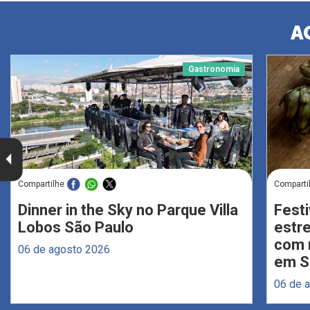
A
Gastronomia
Compartilhe
Comparti
Dinner in the Sky no Parque Villa
Festi
Lobos São Paulo
estr
com 
06 de agosto 2026
em S
06 de 