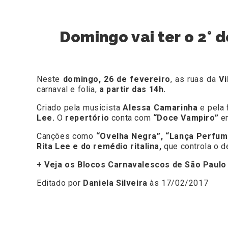
Domingo vai ter o 2° d
Neste
domingo, 26 de fevereiro
, as ruas da
Vi
carnaval e folia,
a partir das 14h.
Criado pela musicista
Alessa Camarinha
e pela 
Lee.
O
repertório
conta com
“Doce Vampiro”
e
Canções como
“Ovelha Negra”, “Lança Perfum
Rita Lee e do remédio ritalina,
que controla o dé
+ Veja os Blocos Carnavalescos de São Paulo
Editado por
Daniela Silveira
às 17/02/2017