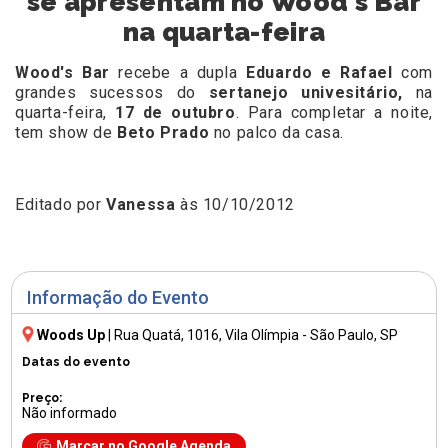
se apresentam no Wood's Bar
na quarta-feira
Wood's Bar
recebe a dupla
Eduardo e Rafael
com
grandes sucessos do
sertanejo univesitário,
na
quarta-feira,
17 de outubro
. Para completar a noite,
tem show de
Beto Prado
no palco da casa.
Editado por
Vanessa
às 10/10/2012
Informação do Evento
Woods Up
|
Rua Quatá, 1016
, Vila Olímpia - São Paulo, SP
Datas do evento
Preço:
Não informado
Marcar no Google Agenda