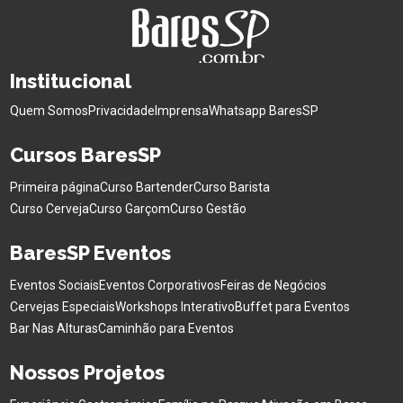
Institucional
Quem Somos
Privacidade
Imprensa
Whatsapp BaresSP
Cursos BaresSP
Primeira página
Curso Bartender
Curso Barista
Curso Cerveja
Curso Garçom
Curso Gestão
BaresSP Eventos
Eventos Sociais
Eventos Corporativos
Feiras de Negócios
Cervejas Especiais
Workshops Interativo
Buffet para Eventos
Bar Nas Alturas
Caminhão para Eventos
Nossos Projetos