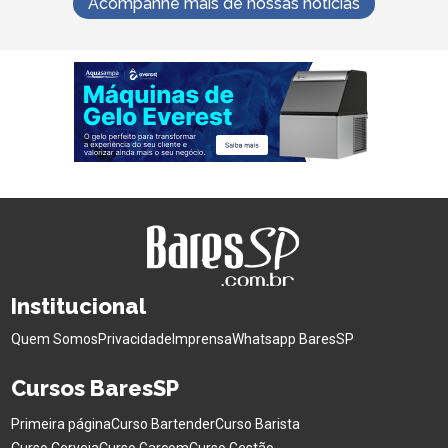
Acompanhe mais de nossas notícias
Institucional
Quem Somos
Privacidade
Imprensa
Whatsapp BaresSP
Cursos BaresSP
Primeira página
Curso Bartender
Curso Barista