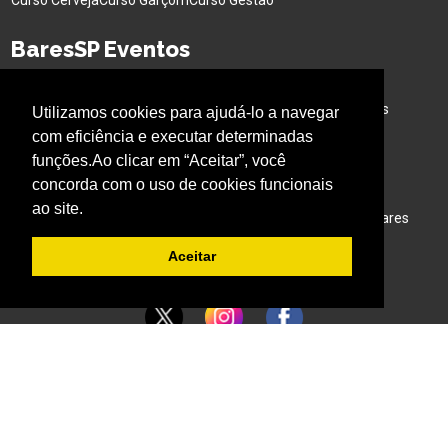
Curso Cerveja
Curso Garçom
Curso Gestão
BaresSP Eventos
Eventos Sociais
Eventos Corporativos
Feiras de Negócios
Cervejas Especiais
Workshops Interativo
Buffet para Eventos
Utilizamos cookies para ajudá-lo a navegar
Bar Nas Alturas
Caminhão para Eventos
com eficiência e executar determinadas
funções.Ao clicar em “Aceitar”, você
Nossos Projetos
concorda com o uso de cookies funcionais
ao site.
Experiência Gastronômica
Família no Parque
Ativação em Bares
Aceitar
Acompanhe o BARESSP