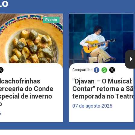
LO
Evento
Compartilhe
Alcachofrinhas
"Djavan – O Musical: 
ercearia do Conde
Contar" retorna a S
ecial de inverno
temporada no Teatro
o
07 de agosto 2026
6