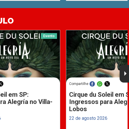
ULO
Evento
Compartilhe
eil em SP:
Cirque du Soleil em 
a Alegría no Villa-
Ingressos para Alegrí
Lobos
6
22 de agosto 2026