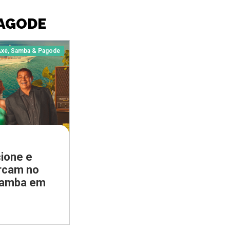
PAGODE
xé, Samba & Pagode
ione e
rcam no
samba em