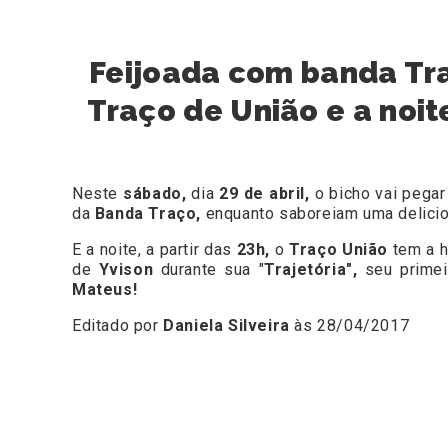
Feijoada com banda Tra
Traço de União e a noi
Neste
sábado,
dia
29 de abril,
o bicho vai pega
da
Banda Traço,
enquanto saboreiam uma delici
E a noite, a partir das
23h,
o
Traço União
tem a h
de
Yvison
durante sua "
Trajetória",
seu primei
Mateus!
Editado por
Daniela Silveira
às 28/04/2017