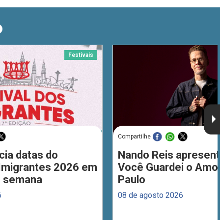
O
Festivais
Compartilhe
cia datas do
Nando Reis apresent
 Imigrantes 2026 em
Você Guardei o Amo
de semana
Paulo
6
08 de agosto 2026