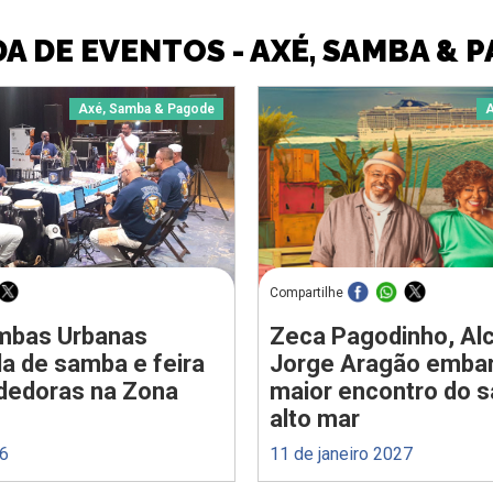
A DE EVENTOS - AXÉ, SAMBA & 
Axé, Samba & Pagode
A
Compartilhe
ombas Urbanas
Zeca Pagodinho, Alc
a de samba e feira
Jorge Aragão emba
dedoras na Zona
maior encontro do 
alto mar
26
11 de janeiro 2027