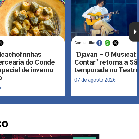
Compartilhe
Alcachofrinhas
"Djavan – O Musical: 
ercearia do Conde
Contar" retorna a S
ecial de inverno
temporada no Teatro
o
07 de agosto 2026
6
CO