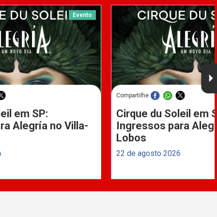
Evento
Compartilhe
eil em SP:
Cirque du Soleil em 
a Alegría no Villa-
Ingressos para Alegrí
Lobos
6
22 de agosto 2026