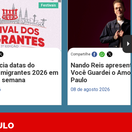
Festivais
Compartilhe
cia datas do
Nando Reis apresent
 Imigrantes 2026 em
Você Guardei o Amo
de semana
Paulo
6
08 de agosto 2026
ULO