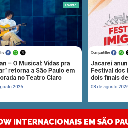
Evento
lhe
Compartilhe
an – O Musical: Vidas pra
Jacareí anun
ar" retorna a São Paulo em
Festival dos
orada no Teatro Claro
dois finais 
agosto 2026
08 de agosto 202
OW INTERNACIONAIS EM SÃO PA