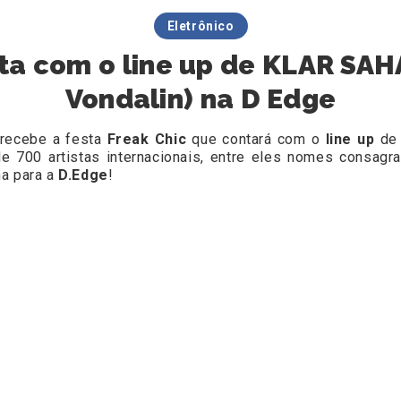
Eletrônico
ta com o line up de KLAR SAHA
Vondalin) na D Edge
recebe a festa
Freak Chic
que contará com o
line up
d
de 700 artistas internacionais, entre eles nomes consa
ha para a
D.Edge
!