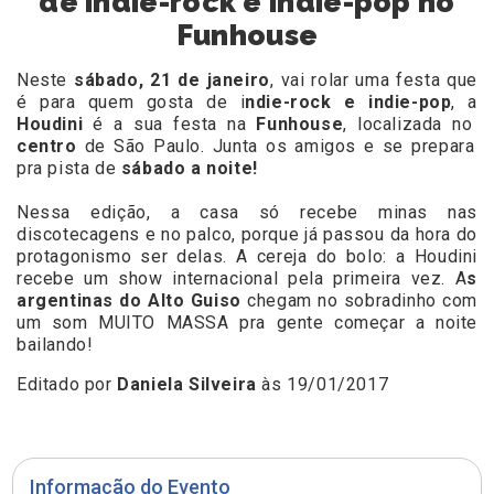
de indie-rock e indie-pop no
Funhouse
Neste
sábado, 21 de janeiro
, vai rolar uma festa que
é para quem gosta de i
ndie-rock e indie-pop
, a
Houdini
é a sua festa na
Funhouse
, localizada no
centro
de São Paulo. Junta os amigos e se prepara
pra pista de
sábado a noite!
Nessa edição, a casa só recebe minas nas
discotecagens e no palco, porque já passou da hora do
protagonismo ser delas. A cereja do bolo: a Houdini
recebe um show internacional pela primeira vez. A
s
argentinas do Alto Guiso
chegam no sobradinho com
um som MUITO MASSA pra gente começar a noite
bailando!
Editado por
Daniela Silveira
às 19/01/2017
Informação do Evento