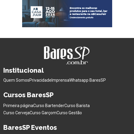
Institucional
Quem Somos
Privacidade
Imprensa
Whatsapp BaresSP
Cursos BaresSP
Primeira página
Curso Bartender
Curso Barista
Curso Cerveja
Curso Garçom
Curso Gestão
BaresSP Eventos