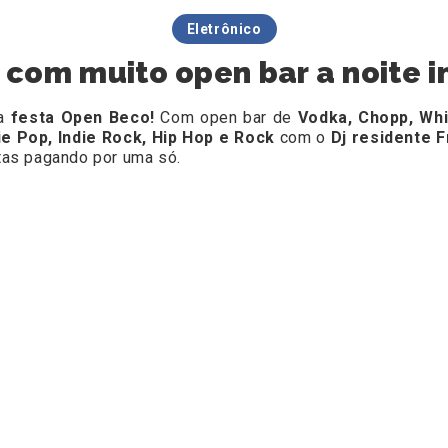
Eletrônico
com muito open bar a noite i
 a
festa Open Beco!
Com open bar de
Vodka, Chopp, Whi
ie Pop, Indie Rock, Hip Hop e Rock
com o
Dj residente
F
tas pagando por uma só.