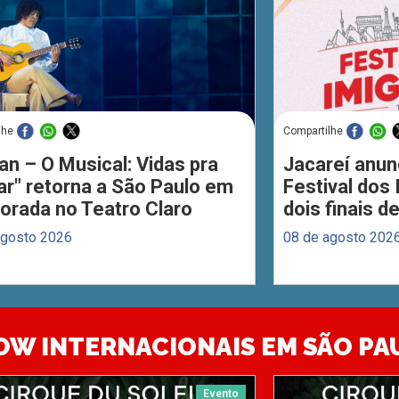
lhe
Compartilhe
an – O Musical: Vidas pra
Jacareí anun
ar" retorna a São Paulo em
Festival dos
orada no Teatro Claro
dois finais 
agosto 2026
08 de agosto 202
OW INTERNACIONAIS EM SÃO PA
Evento