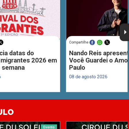
Compartilhe
cia datas do
Nando Reis apresent
 Imigrantes 2026 em
Você Guardei o Amo
de semana
Paulo
6
08 de agosto 2026
ULO
Evento