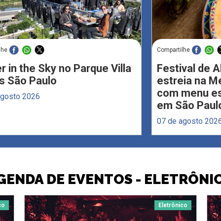
lhe
Compartilhe
r in the Sky no Parque Villa
Festival de 
s São Paulo
estreia na M
com menu esp
agosto 2026
em São Paul
07 de agosto 202
GENDA DE EVENTOS - ELETRÔNI
co
Eletrônico