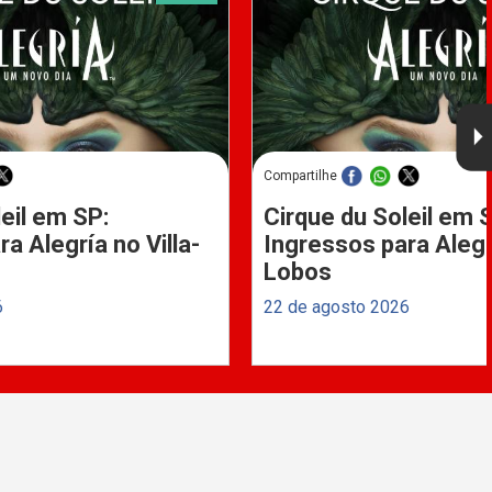
Compartilhe
eil em SP:
Cirque du Soleil em 
a Alegría no Villa-
Ingressos para Alegrí
Lobos
6
22 de agosto 2026