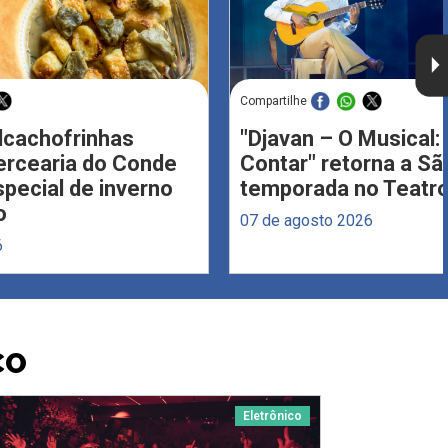
Compartilhe
Alcachofrinhas
"Djavan – O Musical: 
ercearia do Conde
Contar" retorna a S
ecial de inverno
temporada no Teatro
o
07 de agosto 2026
6
CO
Eletrônico