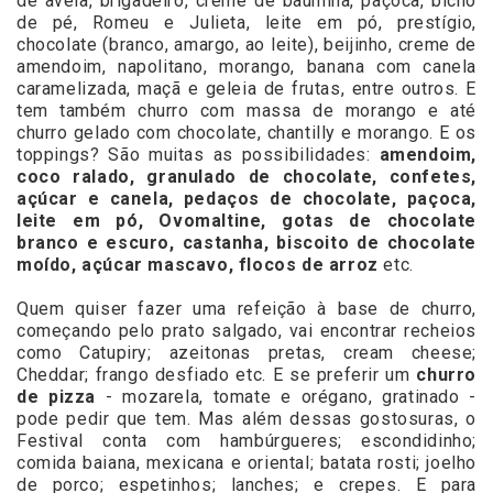
de avelã, brigadeiro, creme de baunilha, paçoca, bicho
de pé, Romeu e Julieta, leite em pó, prestígio,
chocolate (branco, amargo, ao leite), beijinho, creme de
amendoim, napolitano, morango, banana com canela
caramelizada, maçã e geleia de frutas, entre outros. E
tem também churro com massa de morango e até
churro gelado com chocolate, chantilly e morango. E os
toppings? São muitas as possibilidades:
amendoim,
coco ralado, granulado de chocolate, confetes,
açúcar e canela, pedaços de chocolate, paçoca,
leite em pó, Ovomaltine, gotas de chocolate
branco e escuro, castanha, biscoito de chocolate
moído, açúcar mascavo, flocos de arroz
etc.
Quem quiser fazer uma refeição à base de churro,
começando pelo prato salgado, vai encontrar recheios
como Catupiry; azeitonas pretas, cream cheese;
Cheddar; frango desfiado etc. E se preferir um
churro
de pizza
- mozarela, tomate e orégano, gratinado -
pode pedir que tem. Mas além dessas gostosuras, o
Festival conta com hambúrgueres; escondidinho;
comida baiana, mexicana e oriental; batata rosti; joelho
de porco; espetinhos; lanches; e crepes. E para