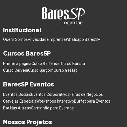
Institucional
Quem Somos
Privacidade
Imprensa
Whatsapp BaresSP
Cursos BaresSP
Primeira página
Curso Bartender
Curso Barista
Curso Cerveja
Curso Garçom
Curso Gestão
BaresSP Eventos
Eventos Sociais
Eventos Corporativos
Feiras de Negócios
Cervejas Especiais
Workshops Interativo
Buffet para Eventos
Bar Nas Alturas
Caminhão para Eventos
Nossos Projetos