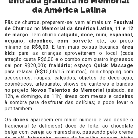
entrada gratuita no Memorial
da América Latina
Fãs de churros, preparem-se: vem aí mais um
Festival
de Churros
no
Memorial da América Latina
,
11 e 12
de março
. Tem churro
salgado, doce, mini, espanhol,
vegano, alcoólico, com sorvete
etc., ao preço
mínimo de
R$6,00
. E tem mais coisas bacanas:
área
kids
para as crianças aproveitarem o local (cada
atração custa R$6,00 e o combo com quatro ingressos
sai por R$20,00);
fraldário
; espaço
Quick Massage
para relaxar (R$15,00/15 minutos); minishopping com
acessórios, roupas, calçados, objetos de decoração,
cosméticos, artesanato; shows de cantores e bandas
no projeto
Novos Talentos do Memorial
(sábado, às
12h, e domingo, às 11h); áreas com mesas e cadeiras
à sombra para desfrutar das delícias; e pode levar o
pet também.
Os
doces
aparecem em maior número e vão desde o
tradicional (e delicioso) doce de leite, ao chocolate
belga com cereja ao maraschino, passando pelo creme