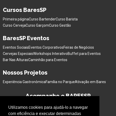
Cursos BaresSP
Primeira página
Curso Bartender
Curso Barista
Curso Cerveja
Curso Garçom
Curso Gestão
BaresSP Eventos
Eventos Sociais
Eventos Corporativos
Feiras de Negócios
Cervejas Especiais
Workshops Interativo
Buffet para Eventos
Bar Nas Alturas
Caminhão para Eventos
Nossos Projetos
Experiência Gastronômica
Família no Parque
Ativação em Bares
Acompanhe o BARESSP
Utilizamos cookies para ajudá-lo a navegar
com eficiência e executar determinadas