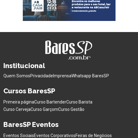
Institucional
Quem Somos
Privacidade
Imprensa
Whatsapp BaresSP
Cursos BaresSP
Primeira página
Curso Bartender
Curso Barista
Curso Cerveja
Curso Garçom
Curso Gestão
BaresSP Eventos
Eventos Sociais
Eventos Corporativos
Feiras de Negócios