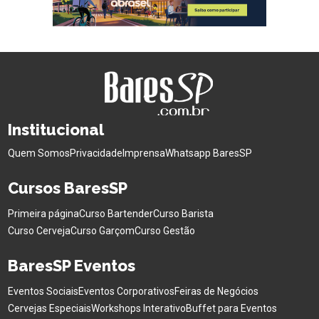
Institucional
Quem Somos
Privacidade
Imprensa
Whatsapp BaresSP
Cursos BaresSP
Primeira página
Curso Bartender
Curso Barista
Curso Cerveja
Curso Garçom
Curso Gestão
BaresSP Eventos
Eventos Sociais
Eventos Corporativos
Feiras de Negócios
Cervejas Especiais
Workshops Interativo
Buffet para Eventos