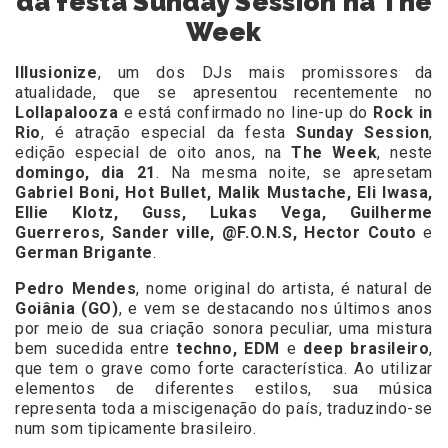
da festa Sunday Session na The
Week
Illusionize
, um dos DJs mais promissores da
atualidade, que se apresentou recentemente no
Lollapalooza
e está confirmado no line-up do
Rock in
Rio
, é atração especial da festa
Sunday Session
,
edição especial de oito anos, na
The Week
, neste
domingo, dia 21
. Na mesma noite, se apresetam
Gabriel Boni, Hot Bullet, Malik Mustache, Eli Iwasa,
Ellie Klotz, Guss, Lukas Vega, Guilherme
Guerreros, Sander ville, @F.O.N.S, Hector Couto
e
German Brigante
.
Pedro Mendes
, nome original do artista, é natural de
Goiânia (GO)
, e vem se destacando nos últimos anos
por meio de sua criação sonora peculiar, uma mistura
bem sucedida entre
techno, EDM
e
deep brasileiro
,
que tem o grave como forte característica. Ao utilizar
elementos de diferentes estilos, sua música
representa toda a miscigenação do país, traduzindo-se
num som tipicamente brasileiro.