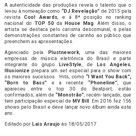
A autenticidade das produções revela o talento que o
levou à nomeação como
“DJ Revelação”
de 2015 pela
revista
Cool Awards
, e à 8ª posição no ranking
nacional do
TOP 50
da
House Mag
. Além disso, o
artista se destaca pelo carisma descomunal, e pelas
demonstrações constantes de carinho ao público que
preenchem as apresentações.
Agenciado pela
Plustnework
, uma das maiores
empresas de música eletrônica do Brasil e parte
integrante do grupo
LiveStyle
, de
Los Angeles
,
Illusionize
prepara um set especial para o show com
os maiores sucessos. Hits, como
“I Want You Back”,
“Born to Bass”
e a recente
“Phoneline”
, que
apareceu entre o top 30 do Beatport, estão
confirmados, além de
“Monstrão”
, recém-lançado, que
tem participação especial de
MV Bill
. Em 2016 fez 156
shows pelo Brasil e deve lançar novo álbum ainda este
ano.
Editado por
Lais Araujo
às 18/05/2017