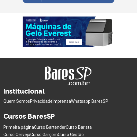
Institucional
Quem Somos
Privacidade
Imprensa
Whatsapp BaresSP
Cursos BaresSP
Primeira página
Curso Bartender
Curso Barista
Curso Cerveja
Curso Garçom
Curso Gestão