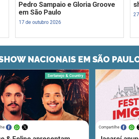
Pedro Sampaio e Gloria Groove
s
em São Paulo
27
17 de outubro 2026
SHOW NACIONAIS EM SÃO PAUL
Sertanejo & Country
lhe
Compartilhe
ue & Felipe apresentam
Jacareí anun