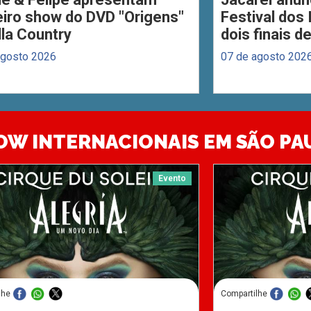
eiro show do DVD "Origens"
Festival dos
lla Country
dois finais 
agosto 2026
07 de agosto 202
OW INTERNACIONAIS EM SÃO PA
Evento
lhe
Compartilhe