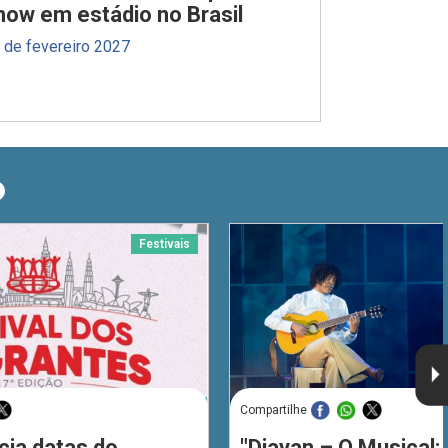
how em estádio no Brasil
 de fevereiro 2027
O
Festivais
Compartilhe
cia datas do
"Djavan – O Musical: 