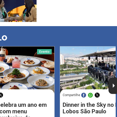
LO
Evento
Compartilhe
celebra um ano em
Dinner in the Sky no 
s com menu
Lobos São Paulo