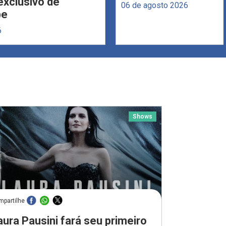
xclusivo de
06 de agosto 2026
be
6
Shows
mpartilhe
aura Pausini fará seu primeiro