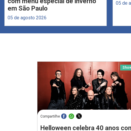
com menu especial de inverno
05 de 
em São Paulo
05 de agosto 2026
Sho
Compartilhe
Helloween celebra 40 anos co