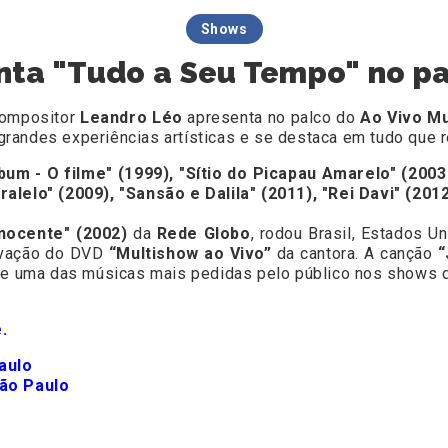
Shows
ta "Tudo a Seu Tempo" no pa
 compositor
Leandro Léo
apresenta no palco do
Ao Vivo Mu
grandes experiências artísticas e se destaca em tudo que r
bum - O filme" (1999), "Sítio do Picapau Amarelo" (200
lelo" (2009), "Sansão e Dalila" (2011), "Rei Davi" (2012
nocente" (2002)
da
Rede Globo
, rodou Brasil, Estados 
avação do DVD
“Multishow ao Vivo”
da cantora. A canção
“
hoje uma das músicas mais pedidas pelo público nos shows
e
.
aulo
São Paulo