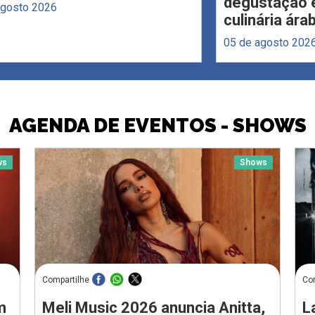
degustação e
agosto 2026
culinária ára
05 de agosto 202
AGENDA DE EVENTOS - SHOWS
ws
Shows
Compartilhe
Co
m
Meli Music 2026 anuncia Anitta,
L