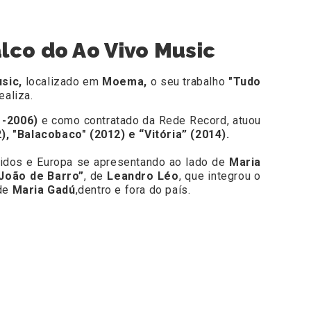
lco do Ao Vivo Music
sic,
localizado em
Moema,
o seu trabalho
"Tudo
ealiza.
3 -2006)
e como contratado da Rede Record, atuou
), "Balacobaco" (2012) e “Vitória” (2014).
Unidos e Europa se apresentando ao lado de
Maria
João de Barro”
, de
Leandro Léo
, que integrou o
 de
Maria Gadú
,dentro e fora do país.