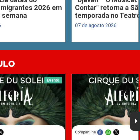
 Imigrantes 2026 em
Contar" retorna a S
de semana
temporada no Teatro
6
07 de agosto 2026
ULO
Evento
Compartilhe