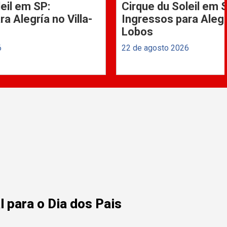
eil em SP:
Cirque du Soleil em 
a Alegría no Villa-
Ingressos para Alegrí
Lobos
6
22 de agosto 2026
 para o Dia dos Pais