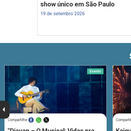
show único em São Paulo
19 de setembro 2026
Evento
Compartilhe
Comparti
"Djavan – O Musical: Vidas pra
Kaiq