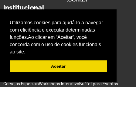
Institucional
Quem Somos
Privacidade
Imprensa
Whatsapp BaresSP
Utilizamos cookies para ajudá-lo a navegar
com eficiência e executar determinadas
Cursos BaresSP
funções.Ao clicar em “Aceitar”, você
Primeira página
Curso Bartender
Curso Barista
concorda com o uso de cookies funcionais
Curso Cerveja
Curso Garçom
Curso Gestão
ao site.
BaresSP Eventos
Aceitar
Eventos Sociais
Eventos Corporativos
Feiras de Negócios
Cervejas Especiais
Workshops Interativo
Buffet para Eventos
Bar Nas Alturas
Caminhão para Eventos
Nossos Projetos
Experiência Gastronômica
Família no Parque
Ativação em Bares
Acompanhe o BARESSP