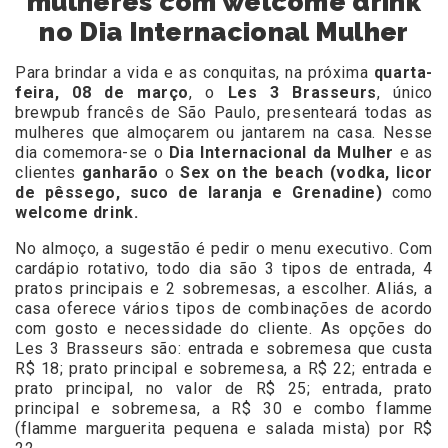
mulheres com welcome drink
no Dia Internacional Mulher
Para brindar a vida e as conquitas, na próxima
quarta-
feira, 08 de março
, o
Les 3 Brasseurs
, único
brewpub francês de São Paulo, presenteará todas as
mulheres que almoçarem ou jantarem na casa. Nesse
dia comemora-se o
Dia Internacional da Mulher
e as
clientes
ganharão
o
Sex on the beach (vodka, licor
de pêssego, suco de laranja e Grenadine)
como
welcome drink.
No almoço, a sugestão é pedir o menu executivo. Com
cardápio rotativo, todo dia são 3 tipos de entrada, 4
pratos principais e 2 sobremesas, a escolher. Aliás, a
casa oferece vários tipos de combinações de acordo
com gosto e necessidade do cliente. As opções do
Les 3 Brasseurs são: entrada e sobremesa que custa
R$ 18; prato principal e sobremesa, a R$ 22; entrada e
prato principal, no valor de R$ 25; entrada, prato
principal e sobremesa, a R$ 30 e combo flamme
(flamme marguerita pequena e salada mista) por R$