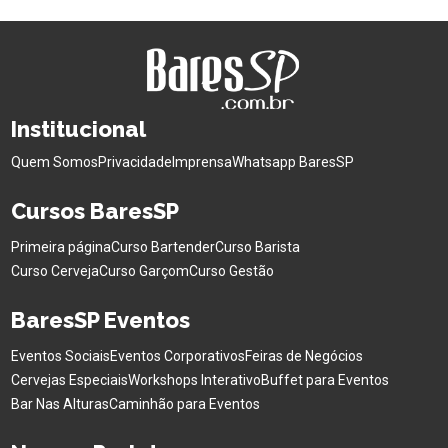
Institucional
Quem Somos
Privacidade
Imprensa
Whatsapp BaresSP
Cursos BaresSP
Primeira página
Curso Bartender
Curso Barista
Curso Cerveja
Curso Garçom
Curso Gestão
BaresSP Eventos
Eventos Sociais
Eventos Corporativos
Feiras de Negócios
Cervejas Especiais
Workshops Interativo
Buffet para Eventos
Bar Nas Alturas
Caminhão para Eventos