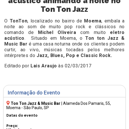
acústico animando a noite no
Ton Ton Jazz
O
TonTon
, localizado no bairro de
Moema
, embala a
noite ao som de muito pop rock e clássicos no
comando de
Michel Oliveira
com muito
eletro
acústico
. Situado em Moema, o
Ton ton Jazz &
Music Bar
é uma casa noturna onde os clientes podem
curtir, ao vivo, músicas tocadas pelos melhores
intérpretes do
Jazz, Blues, Pop e Classic Rock.
Editado por
Lais Araujo
às 02/03/2017
Informação do Evento
Ton Ton Jazz & Music Bar
|
Alameda Dos Pamaris, 55
,
Moema - São Paulo, SP
Datas do evento
Preço: