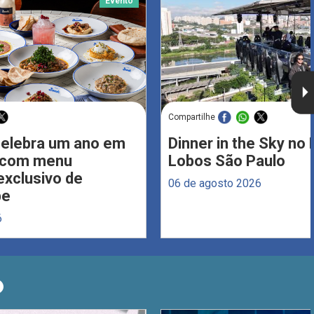
Evento
Compartilhe
celebra um ano em
Dinner in the Sky no 
s com menu
Lobos São Paulo
xclusivo de
06 de agosto 2026
be
6
O