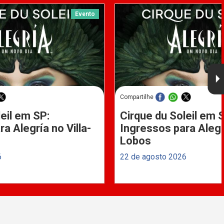
Evento
Compartilhe
eil em SP:
Cirque du Soleil em 
a Alegría no Villa-
Ingressos para Alegrí
Lobos
6
22 de agosto 2026