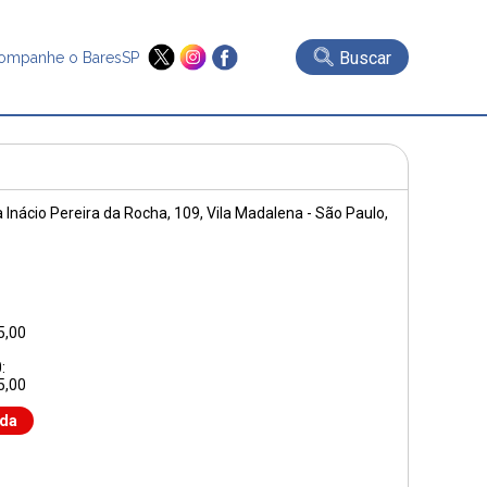
Buscar
ompanhe o BaresSP
 Inácio Pereira da Rocha, 109
, Vila Madalena - São Paulo,
5,00
:
5,00
nda