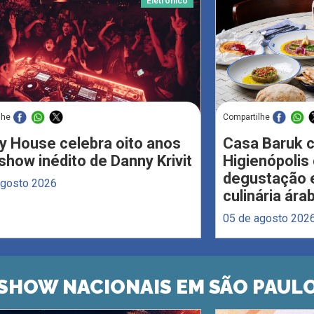
Eletrônico
lhe
Compartilhe
y House celebra oito anos
Casa Baruk 
how inédito de Danny Krivit
Higienópoli
degustação e
agosto 2026
culinária ára
05 de agosto 202
SHOW NACIONAIS EM SÃO PAUL