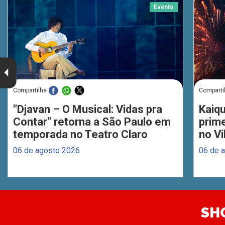
Evento
Compartilhe
Comparti
"Djavan – O Musical: Vidas pra
Kaiq
Contar" retorna a São Paulo em
prim
temporada no Teatro Claro
no Vi
06 de agosto 2026
06 de 
SH