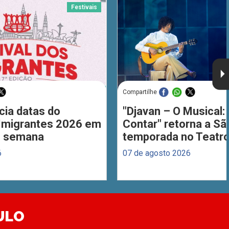
Festivais
Compartilhe
cia datas do
"Djavan – O Musical: 
 Imigrantes 2026 em
Contar" retorna a S
de semana
temporada no Teatro
6
07 de agosto 2026
ULO