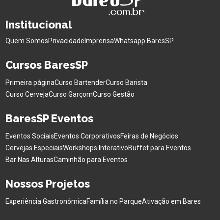
Institucional
Quem Somos
Privacidade
Imprensa
Whatsapp BaresSP
Cursos BaresSP
Primeira página
Curso Bartender
Curso Barista
Curso Cerveja
Curso Garçom
Curso Gestão
BaresSP Eventos
Eventos Sociais
Eventos Corporativos
Feiras de Negócios
Cervejas Especiais
Workshops Interativo
Buffet para Eventos
Bar Nas Alturas
Caminhão para Eventos
Nossos Projetos
Experiência Gastronômica
Família no Parque
Ativação em Bares