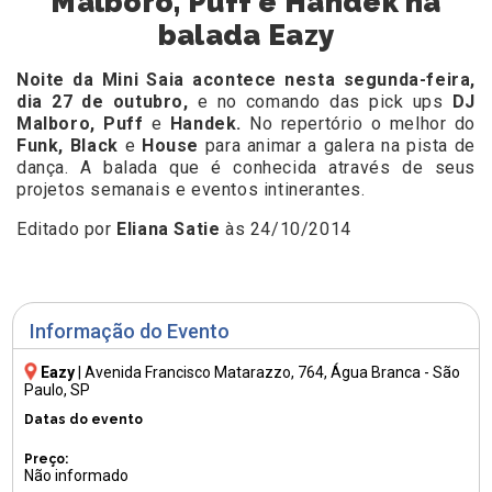
Malboro, Puff e Handek na
balada Eazy
Noite da Mini Saia acontece nesta segunda-feira,
dia 27 de outubro,
e no comando das pick ups
DJ
Malboro, Puff
e
Handek.
No repertório o melhor do
Funk, Black
e
House
para animar a galera na pista de
dança. A balada que é conhecida através de seus
projetos semanais e eventos intinerantes.
Editado por
Eliana Satie
às 24/10/2014
Informação do Evento
Eazy
|
Avenida Francisco Matarazzo, 764
, Água Branca - São
Paulo, SP
Datas do evento
Preço:
Não informado