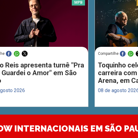
MPB
lhe
Compartilhe
o Reis apresenta turnê "Pra
Toquinho cel
 Guardei o Amor" em São
carreira com
o
Arena, em C
agosto 2026
08 de agosto 202
OW INTERNACIONAIS EM SÃO PA