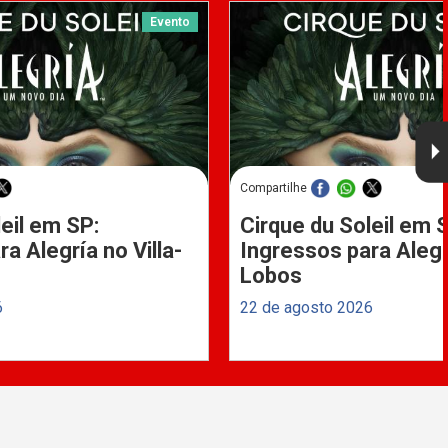
Evento
Compartilhe
eil em SP:
Cirque du Soleil em 
a Alegría no Villa-
Ingressos para Alegrí
Lobos
6
22 de agosto 2026