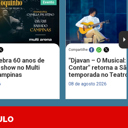
Evento
Compartilhe
ebra 60 anos de
"Djavan – O Musical: 
 show no Multi
Contar" retorna a S
ampinas
temporada no Teatro
6
08 de agosto 2026
ULO