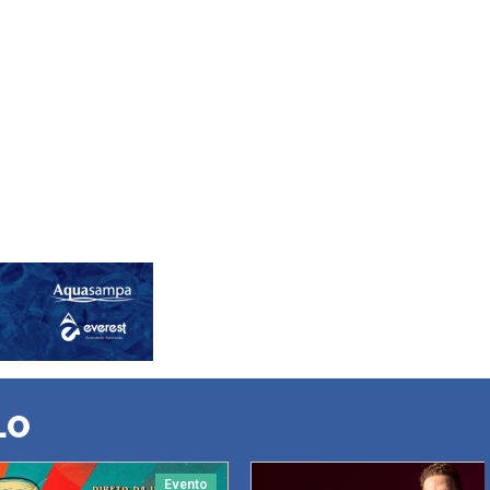
LO
Evento