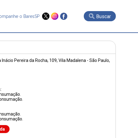
Buscar
ompanhe o BaresSP
 Inácio Pereira da Rocha, 109
, Vila Madalena - São Paulo,
:
onsumação.
consumação.
onsumação.
consumação.
nda