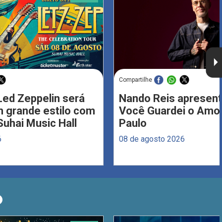
Compartilhe
Led Zeppelin será
Nando Reis apresent
 grande estilo com
Você Guardei o Amo
Suhai Music Hall
Paulo
6
08 de agosto 2026
O