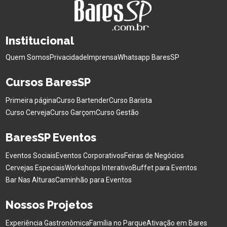
Institucional
Quem Somos
Privacidade
Imprensa
Whatsapp BaresSP
Cursos BaresSP
Primeira página
Curso Bartender
Curso Barista
Curso Cerveja
Curso Garçom
Curso Gestão
BaresSP Eventos
Eventos Sociais
Eventos Corporativos
Feiras de Negócios
Cervejas Especiais
Workshops Interativo
Buffet para Eventos
Bar Nas Alturas
Caminhão para Eventos
Nossos Projetos
Experiência Gastronômica
Família no Parque
Ativação em Bares