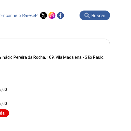
Buscar
ompanhe o BaresSP
 Inácio Pereira da Rocha, 109
, Vila Madalena - São Paulo,
5,00
:
5,00
nda