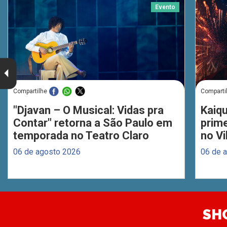
Evento
Compartilhe
Comparti
"Djavan – O Musical: Vidas pra
Kaiq
Contar" retorna a São Paulo em
prim
temporada no Teatro Claro
no Vi
06 de agosto 2026
06 de 
SH