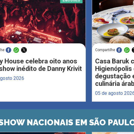
Eletrônico
lhe
Compartilhe
y House celebra oito anos
Casa Baruk 
how inédito de Danny Krivit
Higienópoli
degustação e
agosto 2026
culinária ára
05 de agosto 202
SHOW NACIONAIS EM SÃO PAUL