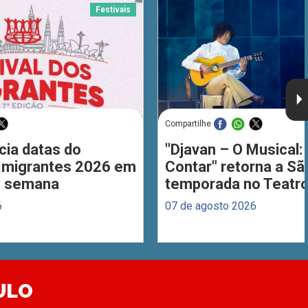
Festivais
Compartilhe
cia datas do
"Djavan – O Musical: 
 Imigrantes 2026 em
Contar" retorna a S
de semana
temporada no Teatro
6
07 de agosto 2026
ULO