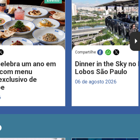
Evento
Compartilhe
celebra um ano em
Dinner in the Sky no 
s com menu
Lobos São Paulo
xclusivo de
06 de agosto 2026
be
6
O