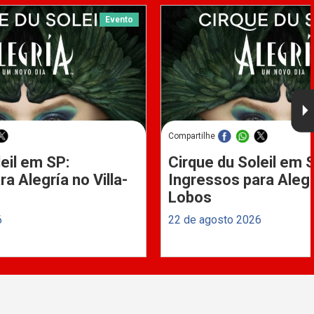
Evento
Compartilhe
eil em SP:
Cirque du Soleil em 
a Alegría no Villa-
Ingressos para Alegrí
Lobos
6
22 de agosto 2026