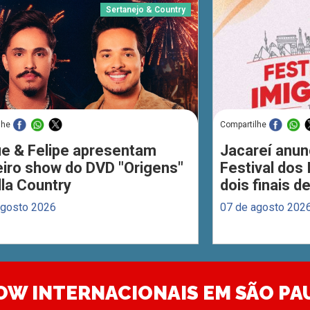
Sertanejo & Country
lhe
Compartilhe
ue & Felipe apresentam
Jacareí anun
eiro show do DVD "Origens"
Festival dos
lla Country
dois finais 
agosto 2026
07 de agosto 202
OW INTERNACIONAIS EM SÃO PA