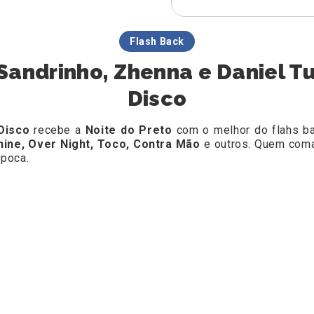
Flash Back
Sandrinho, Zhenna e Daniel T
Disco
 Disco
recebe a
Noite do Preto
com o melhor do flahs b
hine, Over Night, Toco, Contra Mão
e outros. Quem coma
época.