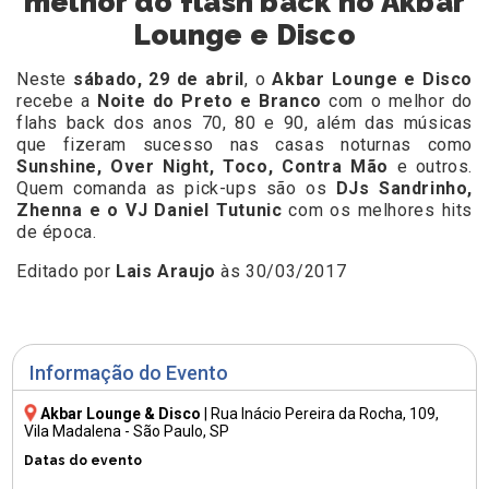
melhor do flash back no Akbar
Lounge e Disco
Neste
sábado, 29 de abril
, o
Akbar Lounge e Disco
recebe a
Noite do Preto e Branco
com o melhor do
flahs back dos anos 70, 80 e 90, além das músicas
que fizeram sucesso nas casas noturnas como
Sunshine, Over Night, Toco, Contra Mão
e outros.
Quem comanda as pick-ups são os
DJs Sandrinho,
Zhenna e o VJ Daniel Tutunic
com os melhores hits
de época.
Editado por
Lais Araujo
às 30/03/2017
Informação do Evento
Akbar Lounge & Disco
|
Rua Inácio Pereira da Rocha, 109
,
Vila Madalena - São Paulo, SP
Datas do evento