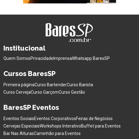
Institucional
Quem Somos
Privacidade
Imprensa
Whatsapp BaresSP
Cursos BaresSP
Primeira página
Curso Bartender
Curso Barista
Curso Cerveja
Curso Garçom
Curso Gestão
BaresSP Eventos
Eventos Sociais
Eventos Corporativos
Feiras de Negócios
Cervejas Especiais
Workshops Interativo
Buffet para Eventos
Bar Nas Alturas
Caminhão para Eventos