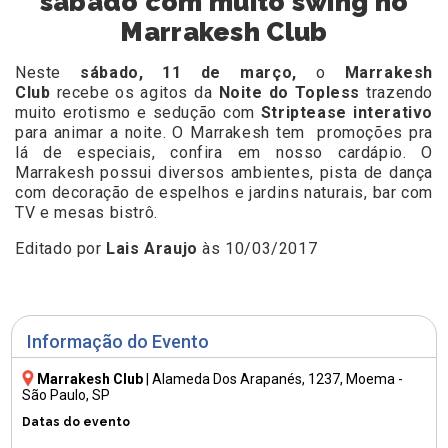
sábado com muito swing no
Marrakesh Club
Neste
sábado, 11 de março,
o
Marrakesh
Club
recebe os agitos da
Noite do Topless
trazendo
muito erotismo e sedução com
Striptease interativo
para animar a noite. O Marrakesh tem promoções pra
lá de especiais, confira em nosso cardápio.
O
Marrakesh possui diversos ambientes, pista de dança
com decoração de espelhos e jardins naturais, bar com
TV e mesas bistrô.
Editado por
Lais Araujo
às 10/03/2017
Informação do Evento
Marrakesh Club
|
Alameda Dos Arapanés, 1237
, Moema -
São Paulo, SP
Datas do evento