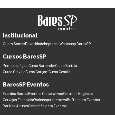
Institucional
Quem Somos
Privacidade
Imprensa
Whatsapp BaresSP
Cursos BaresSP
Primeira página
Curso Bartender
Curso Barista
Curso Cerveja
Curso Garçom
Curso Gestão
BaresSP Eventos
Eventos Sociais
Eventos Corporativos
Feiras de Negócios
Cervejas Especiais
Workshops Interativo
Buffet para Eventos
Bar Nas Alturas
Caminhão para Eventos