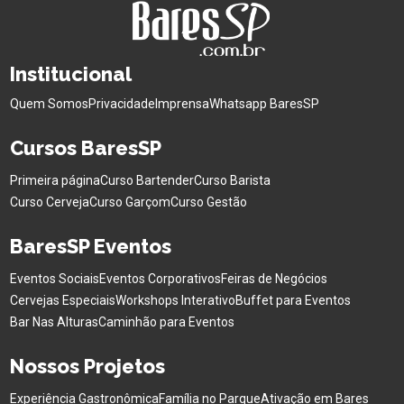
Institucional
Quem Somos
Privacidade
Imprensa
Whatsapp BaresSP
Cursos BaresSP
Primeira página
Curso Bartender
Curso Barista
Curso Cerveja
Curso Garçom
Curso Gestão
BaresSP Eventos
Eventos Sociais
Eventos Corporativos
Feiras de Negócios
Cervejas Especiais
Workshops Interativo
Buffet para Eventos
Bar Nas Alturas
Caminhão para Eventos
Nossos Projetos
Experiência Gastronômica
Família no Parque
Ativação em Bares