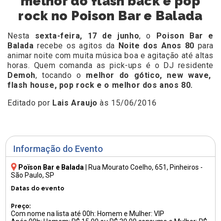
melhor do flash back e pop
rock no Poison Bar e Balada
Nesta
sexta-feira, 17 de junho
, o
Poison Bar e
Balada
recebe os agitos da
Noite dos Anos 80
para
animar noite com muita música boa e agitação até altas
horas. Quem comanda as pick-ups é o DJ residente
Demoh
, tocando o
melhor do gótico, new wave,
flash house, pop rock e o melhor dos anos 80.
Editado por
Lais Araujo
às 15/06/2016
Informação do Evento
Poïson Bar e Balada
|
Rua Mourato Coelho, 651
, Pinheiros -
São Paulo, SP
Datas do evento
Preço:
Com nome na lista até 00h: Homem e Mulher: VIP