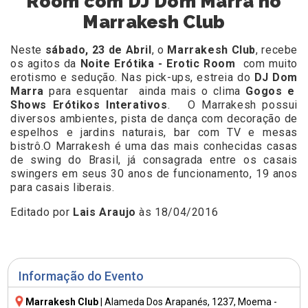
Room com DJ Dom Marra no
Marrakesh Club
Neste
sábado, 23 de Abril
, o
Marrakesh Club
, recebe
os agitos da
Noite Erótika - Erotic Room
com muito
erotismo e sedução. Nas pick-ups, estreia do
DJ Dom
Marra
para esquentar ainda mais o clima
Gogos e
Shows Erótikos Interativos
. O Marrakesh possui
diversos ambientes, pista de dança com decoração de
espelhos e jardins naturais, bar com TV e mesas
bistrô.O Marrakesh é uma das mais conhecidas casas
de swing do Brasil, já consagrada entre os casais
swingers em seus 30 anos de funcionamento, 19 anos
para casais liberais.
Editado por
Lais Araujo
às 18/04/2016
Informação do Evento
Marrakesh Club
|
Alameda Dos Arapanés, 1237
, Moema -