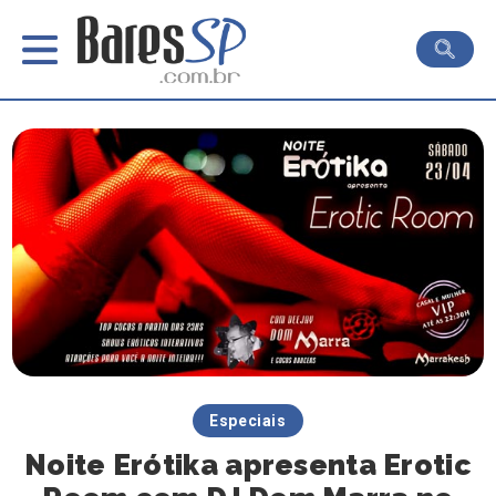
Especiais
Noite Erótika apresenta Erotic