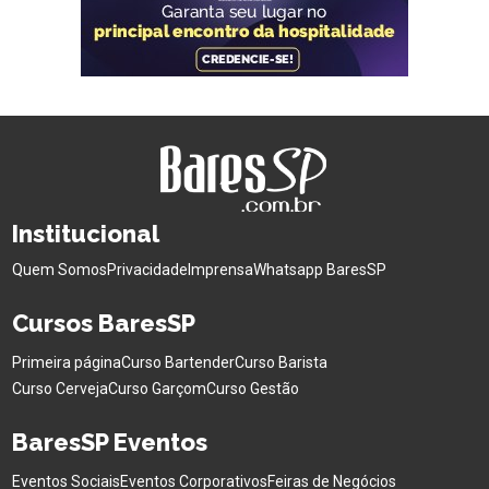
Institucional
Quem Somos
Privacidade
Imprensa
Whatsapp BaresSP
Cursos BaresSP
Primeira página
Curso Bartender
Curso Barista
Curso Cerveja
Curso Garçom
Curso Gestão
BaresSP Eventos
Eventos Sociais
Eventos Corporativos
Feiras de Negócios