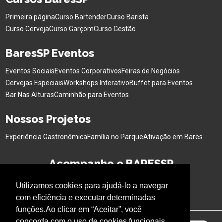
Primeira página
Curso Bartender
Curso Barista
Curso Cerveja
Curso Garçom
Curso Gestão
BaresSP Eventos
Eventos Sociais
Eventos Corporativos
Feiras de Negócios
Cervejas Especiais
Workshops Interativo
Buffet para Eventos
Bar Nas Alturas
Caminhão para Eventos
Nossos Projetos
Experiência Gastronômica
Família no Parque
Ativação em Bares
Acompanhe o BARESSP
Utilizamos cookies para ajudá-lo a navegar
com eficiência e executar determinadas
funções.Ao clicar em “Aceitar”, você
concorda com o uso de cookies funcionais