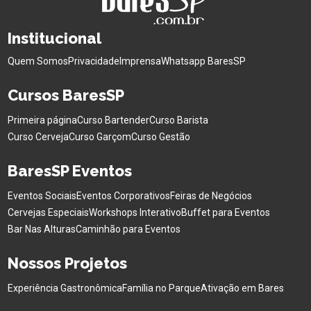
Institucional
Quem Somos
Privacidade
Imprensa
Whatsapp BaresSP
Cursos BaresSP
Primeira página
Curso Bartender
Curso Barista
Curso Cerveja
Curso Garçom
Curso Gestão
BaresSP Eventos
Eventos Sociais
Eventos Corporativos
Feiras de Negócios
Cervejas Especiais
Workshops Interativo
Buffet para Eventos
Bar Nas Alturas
Caminhão para Eventos
Nossos Projetos
Experiência Gastronômica
Família no Parque
Ativação em Bares