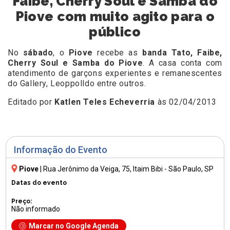
Faibe, Cherry Soul e Samba do
Piove com muito agito para o
público
No
sábado
, o
Piove
recebe as
banda Tato, Faibe,
Cherry Soul e Samba do Piove
. A casa conta com
atendimento de garçons experientes e remanescentes
do Gallery, Leoppolldo entre outros.
Editado por
Katlen Teles Echeverria
às 02/04/2013
Informação do Evento
Piove
|
Rua Jerônimo da Veiga, 75
, Itaim Bibi - São Paulo, SP
Datas do evento
Preço:
Não informado
Marcar no Google Agenda