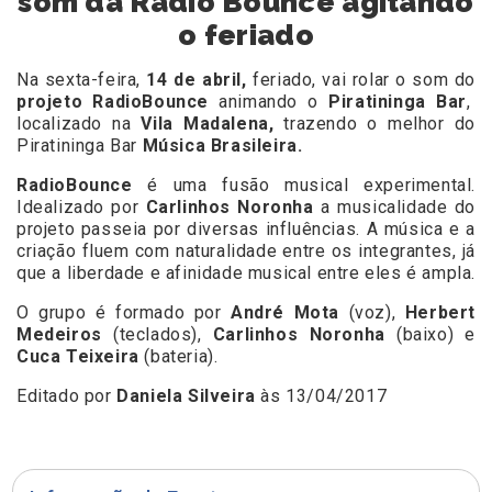
som da Radio Bounce agitando
o feriado
Na sexta-feira,
14 de abril,
feriado, vai rolar o som do
projeto RadioBounce
animando o
Piratininga Bar
,
localizado na
Vila Madalena,
trazendo o melhor do
Piratininga Bar
Música Brasileira.
RadioBounce
é uma fusão musical experimental.
Idealizado por
Carlinhos Noronha
a musicalidade do
projeto passeia por diversas influências. A música e a
criação fluem com naturalidade entre os integrantes, já
que a liberdade e afinidade musical entre eles é ampla.
O grupo é formado por
André Mota
(voz),
Herbert
Medeiros
(teclados),
Carlinhos Noronha
(baixo) e
Cuca Teixeira
(bateria).
Editado por
Daniela Silveira
às 13/04/2017