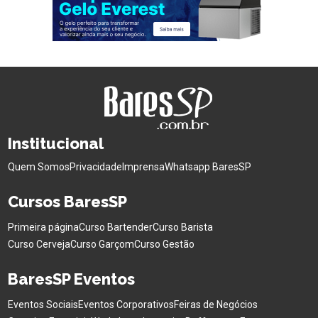
Institucional
Quem Somos
Privacidade
Imprensa
Whatsapp BaresSP
Cursos BaresSP
Primeira página
Curso Bartender
Curso Barista
Curso Cerveja
Curso Garçom
Curso Gestão
BaresSP Eventos
Eventos Sociais
Eventos Corporativos
Feiras de Negócios