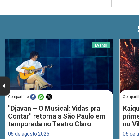
Evento
Compartilhe
Comparti
"Djavan – O Musical: Vidas pra
Kaiq
Contar" retorna a São Paulo em
prim
temporada no Teatro Claro
no Vi
06 de agosto 2026
06 de 