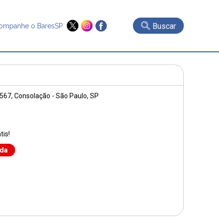
Buscar
ompanhe o BaresSP
 567
, Consolação - São Paulo, SP
tis!
nda