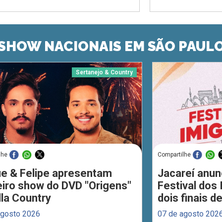
SHOW NACIONAIS EM SÃO PAUL
Sertanejo & Country
lhe
Compartilhe
ue & Felipe apresentam
Jacareí anun
eiro show do DVD "Origens"
Festival dos
lla Country
dois finais 
agosto 2026
07 de agosto 202