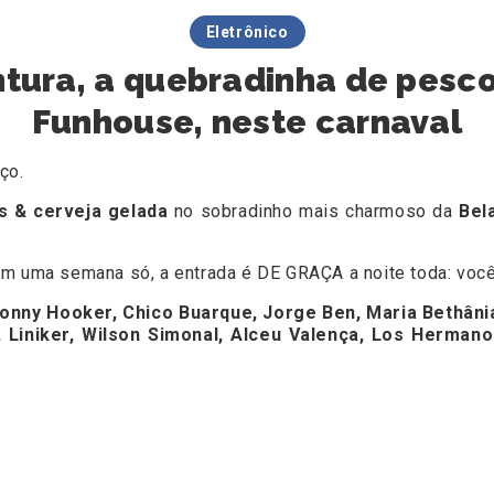
Eletrônico
intura, a quebradinha de pesc
Funhouse, neste carnaval
aço.
es & cerveja gelada
no sobradinho mais charmoso da
Bel
em uma semana só, a entrada é DE GRAÇA a noite toda: você
honny Hooker, Chico Buarque, Jorge Ben, Maria Bethânia
Liniker, Wilson Simonal, Alceu Valença, Los Hermanos