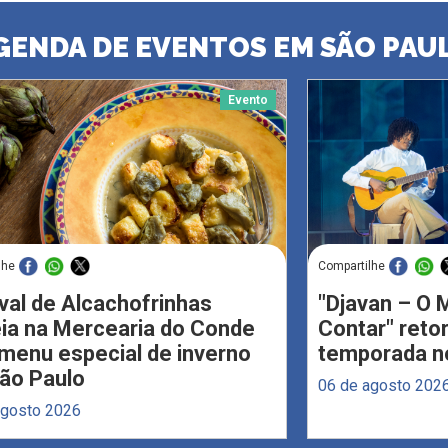
GENDA DE EVENTOS EM SÃO PAU
Evento
lhe
Compartilhe
val de Alcachofrinhas
"Djavan – O M
eia na Mercearia do Conde
Contar" reto
menu especial de inverno
temporada no
ão Paulo
06 de agosto 202
agosto 2026