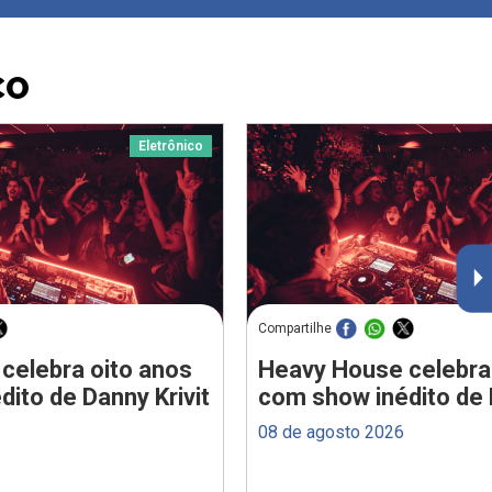
CO
Eletrônico
Compartilhe
celebra oito anos
Heavy House celebra
ito de Danny Krivit
com show inédito de 
08 de agosto 2026