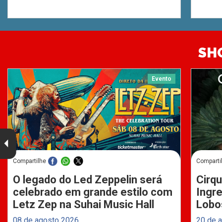
SH
Evento
Compartilhe
Comparti
O legado do Led Zeppelin será
Cirqu
celebrado em grande estilo com
Ingre
Letz Zep na Suhai Music Hall
Lobo
08 de agosto 2026
20 de 