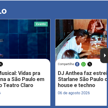
LO
Evento
Compartilhe
usical: Vidas pra
DJ Anthea faz estrei
rna a São Paulo em
Starlane São Paulo 
 Teatro Claro
house e techno
6
06 de agosto 2026