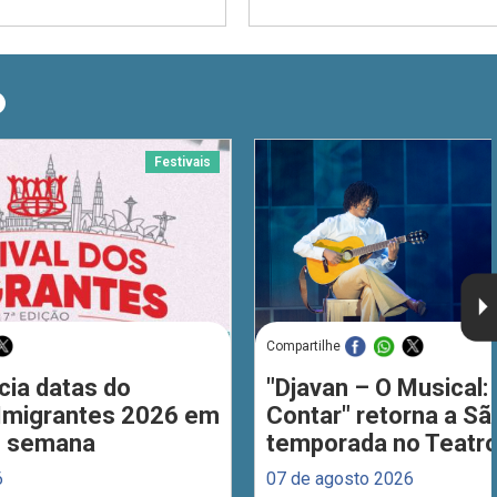
O
Festivais
Compartilhe
cia datas do
"Djavan – O Musical: 
 Imigrantes 2026 em
Contar" retorna a S
de semana
temporada no Teatro
6
07 de agosto 2026