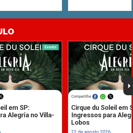
ULO
Evento
Compartilhe
eil em SP:
Cirque du Soleil em 
a Alegría no Villa-
Ingressos para Alegrí
Lobos
6
22 de agosto 2026