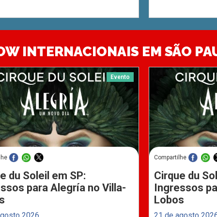
OW INTERNACIONAIS EM SÃO PA
Evento
lhe
Compartilhe
e du Soleil em SP:
Cirque du Sol
ssos para Alegría no Villa-
Ingressos par
s
Lobos
agosto 2026
21 de agosto 202