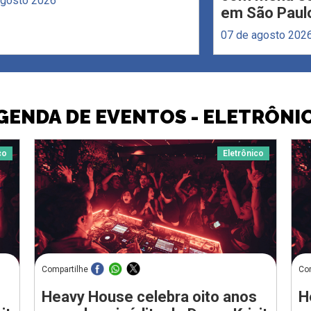
agosto 2026
em São Paul
07 de agosto 202
GENDA DE EVENTOS - ELETRÔNI
co
Eletrônico
Compartilhe
Co
Heavy House celebra oito anos
H