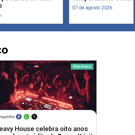
o
07 de agosto 2026
6
CO
Eletrônico
mpartilhe
eavy House celebra oito anos