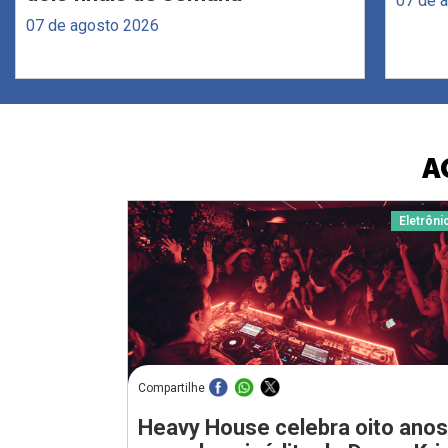
07 de 
07 de agosto 2026
A
Eletrôni
Compartilhe
Heavy House celebra oito anos