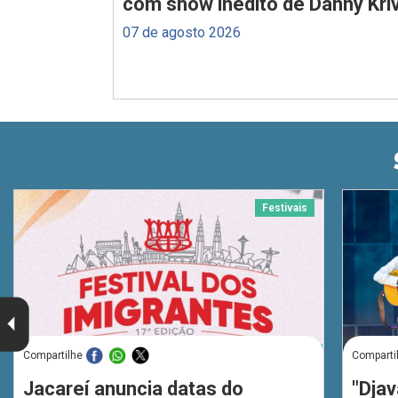
com show inédito de Danny Kriv
07 de agosto 2026
Festivais
Compartilhe
Comparti
Jacareí anuncia datas do
"Djav