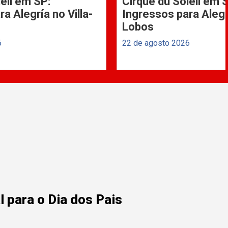
eil em SP:
Cirque du Soleil em 
a Alegría no Villa-
Ingressos para Alegrí
Lobos
6
22 de agosto 2026
 para o Dia dos Pais