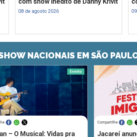
it
com show inédito de Danny Krivit
c
08 de agosto 2026
09
SHOW NACIONAIS EM SÃO PAUL
Evento
lhe
Compartilhe
an – O Musical: Vidas pra
Jacareí anun