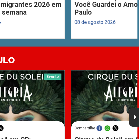
 Imigrantes 2026 em
Você Guardei o Amo
de semana
Paulo
6
08 de agosto 2026
ULO
Evento
Compartilhe