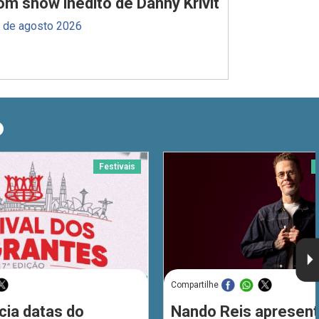
om show inédito de Danny Krivit
 de agosto 2026
O
Festivais
Compartilhe
cia datas do
Nando Reis apresent