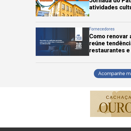
Jornada do Pa
atividades cul
Fornecedores
Como renovar a
reúne tendênci
restaurantes e
Acompanhe mai