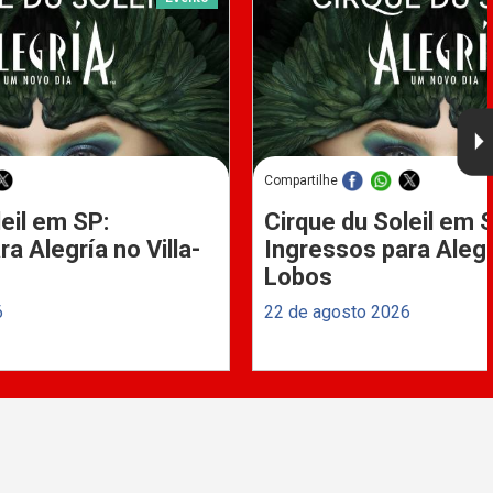
Compartilhe
eil em SP:
Cirque du Soleil em 
a Alegría no Villa-
Ingressos para Alegrí
Lobos
6
22 de agosto 2026