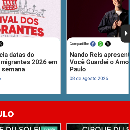
Compartilhe
cia datas do
Nando Reis apresent
 Imigrantes 2026 em
Você Guardei o Amo
de semana
Paulo
6
08 de agosto 2026
ULO
Evento