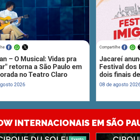
lhe
Compartilhe
an – O Musical: Vidas pra
Jacareí anun
ar" retorna a São Paulo em
Festival dos
orada no Teatro Claro
dois finais 
agosto 2026
08 de agosto 202
OW INTERNACIONAIS EM SÃO PA
Evento