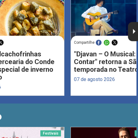
Compartilhe
Alcachofrinhas
"Djavan – O Musical: 
ercearia do Conde
Contar" retorna a S
ecial de inverno
temporada no Teatro
o
07 de agosto 2026
6
O
Festivais