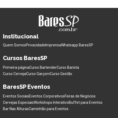
Institucional
Quem Somos
Privacidade
Imprensa
Whatsapp BaresSP
Cursos BaresSP
Primeira página
Curso Bartender
Curso Barista
Curso Cerveja
Curso Garçom
Curso Gestão
BaresSP Eventos
Eventos Sociais
Eventos Corporativos
Feiras de Negócios
Cervejas Especiais
Workshops Interativo
Buffet para Eventos
Bar Nas Alturas
Caminhão para Eventos