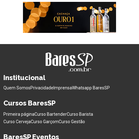
Institucional
Quem Somos
Privacidade
Imprensa
Whatsapp BaresSP
Cursos BaresSP
Primeira página
Curso Bartender
Curso Barista
Curso Cerveja
Curso Garçom
Curso Gestão
BaresSP Eventos