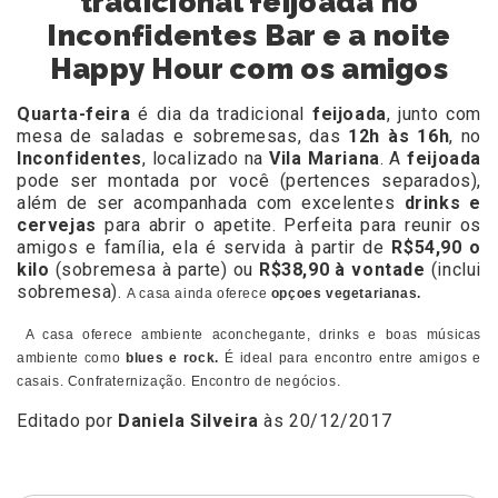
tradicional feijoada no
Inconfidentes Bar e a noite
Happy Hour com os amigos
Quarta-feira
é dia da tradicional
feijoada
, junto com
mesa de saladas e sobremesas, das
12h às 16h
, no
Inconfidentes
, localizado na
Vila Mariana
. A
feijoada
pode ser montada por você (pertences separados),
além de ser acompanhada com excelentes
drinks e
cervejas
para abrir o apetite. Perfeita para reunir os
amigos e família, ela é servida à partir de
R$54,90 o
kilo
(sobremesa à parte) ou
R$38,90 à vontade
(inclui
sobremesa).
A casa ainda oferece
opçoes vegetarianas.
A casa oferece ambiente aconchegante, drinks e boas músicas
ambiente como
blues e rock.
É ideal para encontro entre amigos e
casais. Confraternização. Encontro de negócios.
Editado por
Daniela Silveira
às 20/12/2017