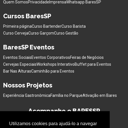
Quem Somos
Privacidade
Imprensa
Whatsapp BaresSP
Cursos BaresSP
Primeira página
Curso Bartender
Curso Barista
Curso Cerveja
Curso Garçom
Curso Gestão
BaresSP Eventos
Eventos Sociais
Eventos Corporativos
Feiras de Negócios
Cervejas Especiais
Workshops Interativo
Buffet para Eventos
Bar Nas Alturas
Caminhão para Eventos
Nossos Projetos
Experiência Gastronômica
Família no Parque
Ativação em Bares
Acompanhe o BARESSP
Utilizamos cookies para ajudá-lo a navegar