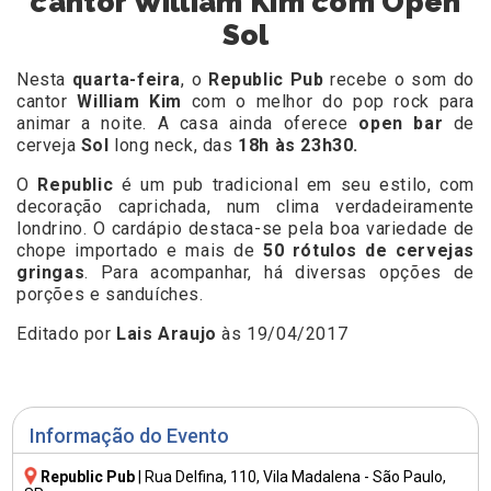
cantor William Kim com Open
Sol
Nesta
quarta-feira
, o
Republic Pub
recebe o som do
cantor
William Kim
com o melhor do pop rock para
animar a noite. A casa ainda oferece
open bar
de
cerveja
Sol
long neck, das
18h às 23h30.
O
Republic
é um pub tradicional em seu estilo, com
decoração caprichada, num clima verdadeiramente
londrino. O cardápio destaca-se pela boa variedade de
chope importado e mais de
50 rótulos de cervejas
gringas
. Para acompanhar, há diversas opções de
porções e sanduíches.
Editado por
Lais Araujo
às 19/04/2017
Informação do Evento
Republic Pub
|
Rua Delfina, 110
, Vila Madalena - São Paulo,