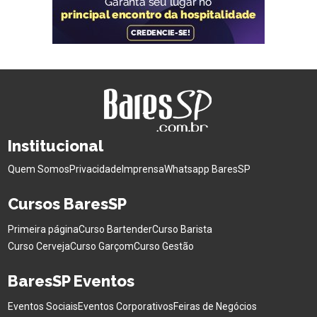
Institucional
Quem Somos
Privacidade
Imprensa
Whatsapp BaresSP
Cursos BaresSP
Primeira página
Curso Bartender
Curso Barista
Curso Cerveja
Curso Garçom
Curso Gestão
BaresSP Eventos
Eventos Sociais
Eventos Corporativos
Feiras de Negócios