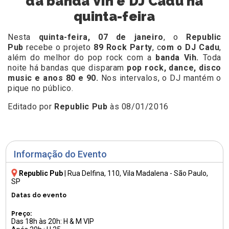
da banda Vih e DJ Cadu na
quinta-feira
Nesta
quinta-feira, 07 de janeiro
, o
Republic
Pub
recebe o projeto
89 Rock Party
, c
om o DJ Cadu
,
além do melhor do pop rock com a
banda Vih.
Toda
noite há bandas que disparam
pop rock, dance, disco
music e anos 80 e 90.
Nos intervalos, o DJ mantém o
pique no público.
Editado por
Republic Pub
às 08/01/2016
Informação do Evento
Republic Pub
|
Rua Delfina, 110
, Vila Madalena - São Paulo,
SP
Datas do evento
Preço:
Das 18h às 20h: H & M VIP