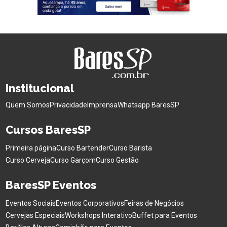
Institucional
Quem Somos
Privacidade
Imprensa
Whatsapp BaresSP
Cursos BaresSP
Primeira página
Curso Bartender
Curso Barista
Curso Cerveja
Curso Garçom
Curso Gestão
BaresSP Eventos
Eventos Sociais
Eventos Corporativos
Feiras de Negócios
Cervejas Especiais
Workshops Interativo
Buffet para Eventos