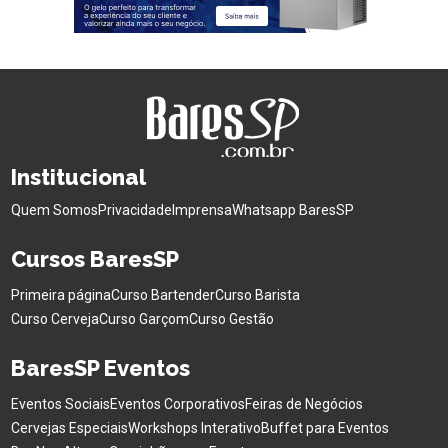
Institucional
Quem Somos
Privacidade
Imprensa
Whatsapp BaresSP
Cursos BaresSP
Primeira página
Curso Bartender
Curso Barista
Curso Cerveja
Curso Garçom
Curso Gestão
BaresSP Eventos
Eventos Sociais
Eventos Corporativos
Feiras de Negócios
Cervejas Especiais
Workshops Interativo
Buffet para Eventos