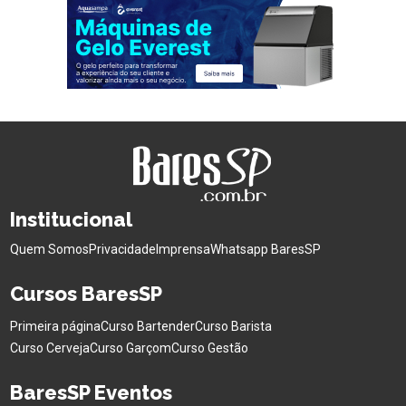
Institucional
Quem Somos
Privacidade
Imprensa
Whatsapp BaresSP
Cursos BaresSP
Primeira página
Curso Bartender
Curso Barista
Curso Cerveja
Curso Garçom
Curso Gestão
BaresSP Eventos