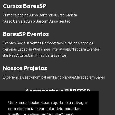
Cursos BaresSP
Primeira página
Curso Bartender
Curso Barista
Curso Cerveja
Curso Garçom
Curso Gestão
BaresSP Eventos
Eventos Sociais
Eventos Corporativos
Feiras de Negócios
Cervejas Especiais
Workshops Interativo
Buffet para Eventos
Bar Nas Alturas
Caminhão para Eventos
Nossos Projetos
Experiência Gastronômica
Família no Parque
Ativação em Bares
Acompanhe o BARESSP
Utilizamos cookies para ajudá-lo a navegar
com eficiência e executar determinadas
funções.Ao clicar em “Aceitar”, você