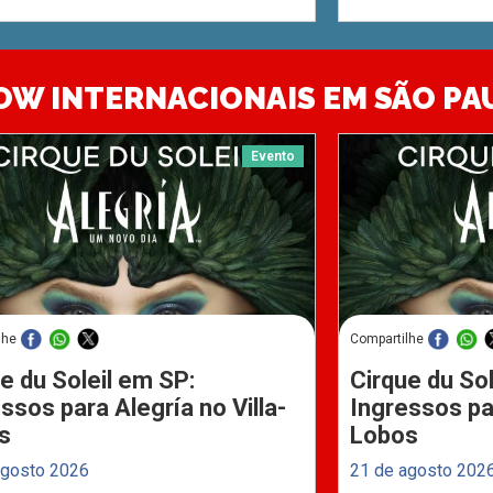
OW INTERNACIONAIS EM SÃO PA
Evento
lhe
Compartilhe
e du Soleil em SP:
Cirque du Sol
ssos para Alegría no Villa-
Ingressos par
s
Lobos
agosto 2026
21 de agosto 202