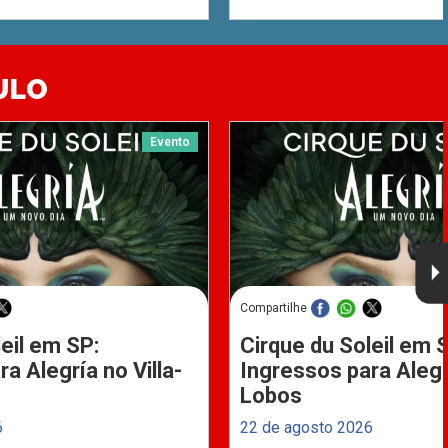
ULO
Evento
Compartilhe
eil em SP:
Cirque du Soleil em 
a Alegría no Villa-
Ingressos para Alegrí
Lobos
6
22 de agosto 2026