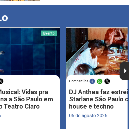
LO
Evento
Compartilhe
usical: Vidas pra
DJ Anthea faz estrei
rna a São Paulo em
Starlane São Paulo 
 Teatro Claro
house e techno
6
06 de agosto 2026