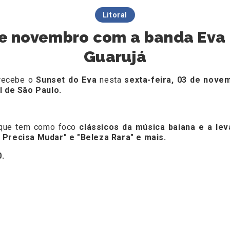
Litoral
de novembro com a banda Eva
Guarujá
 recebe o
Sunset do Eva
nesta
sexta-feira, 03 de nove
ul de São Paulo.
o que tem como foco
clássicos da música baiana e a le
o Precisa Mudar" e "Beleza Rara" e mais.
0.