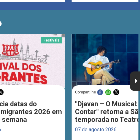
O
Festivais
Compartilhe
cia datas do
"Djavan – O Musical: 
 Imigrantes 2026 em
Contar" retorna a S
de semana
temporada no Teatro
6
07 de agosto 2026