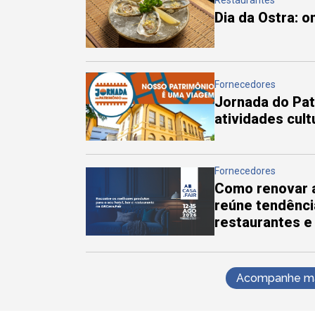
Restaurantes
Dia da Ostra: 
Fornecedores
Jornada do Pa
atividades cul
Fornecedores
Como renovar a
reúne tendênci
restaurantes e
Acompanhe mai