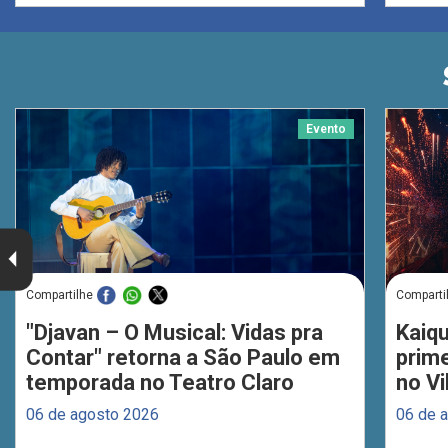
Evento
Compartilhe
Comparti
"Djavan – O Musical: Vidas pra
Kaiq
Contar" retorna a São Paulo em
prim
temporada no Teatro Claro
no Vi
06 de agosto 2026
06 de 