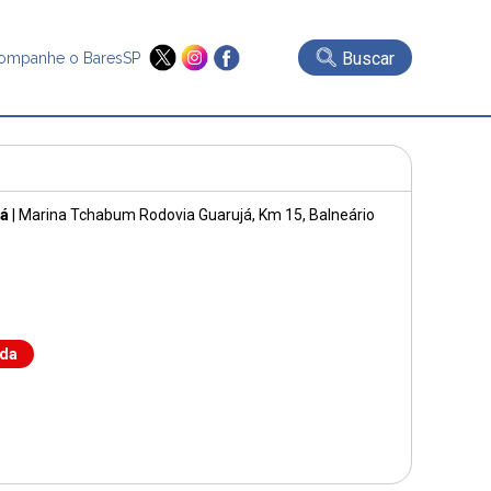
Buscar
ompanhe o BaresSP
já
|
Marina Tchabum Rodovia Guarujá
, Km 15, Balneário
nda