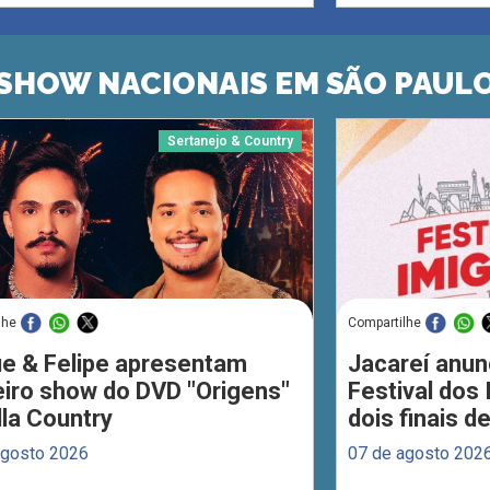
SHOW NACIONAIS EM SÃO PAUL
Sertanejo & Country
lhe
Compartilhe
ue & Felipe apresentam
Jacareí anun
eiro show do DVD "Origens"
Festival dos
lla Country
dois finais 
agosto 2026
07 de agosto 202