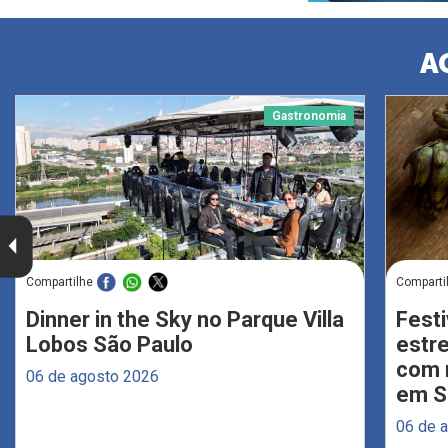
A
Gastronomia
Compartilhe
Comparti
Dinner in the Sky no Parque Villa
Festi
Lobos São Paulo
estr
com 
06 de agosto 2026
em S
06 de 