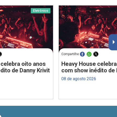
Eletrônico
Compartilhe
celebra oito anos
Heavy House celebra
ito de Danny Krivit
com show inédito de 
08 de agosto 2026