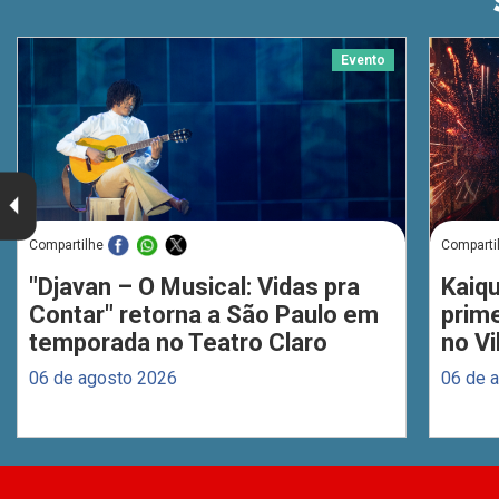
Evento
Compartilhe
Comparti
"Djavan – O Musical: Vidas pra
Kaiq
Contar" retorna a São Paulo em
prim
temporada no Teatro Claro
no Vi
06 de agosto 2026
06 de 