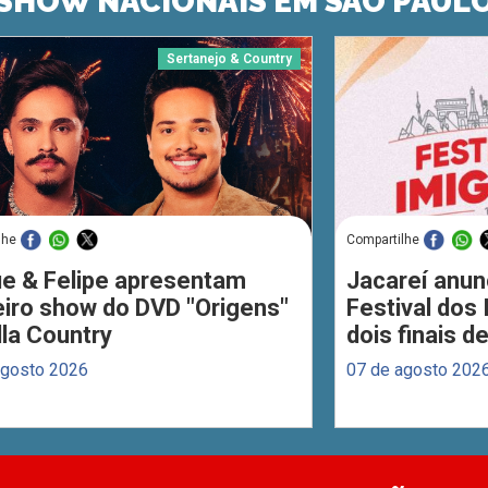
SHOW NACIONAIS EM SÃO PAUL
Sertanejo & Country
lhe
Compartilhe
ue & Felipe apresentam
Jacareí anun
eiro show do DVD "Origens"
Festival dos
lla Country
dois finais 
agosto 2026
07 de agosto 202