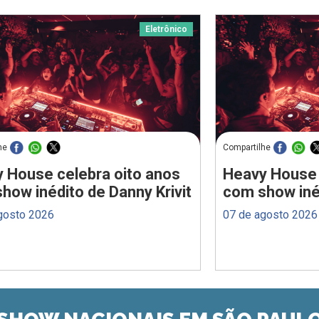
Eletrônico
he
Compartilhe
 House celebra oito anos
Heavy House 
how inédito de Danny Krivit
com show inéd
gosto 2026
07 de agosto 2026