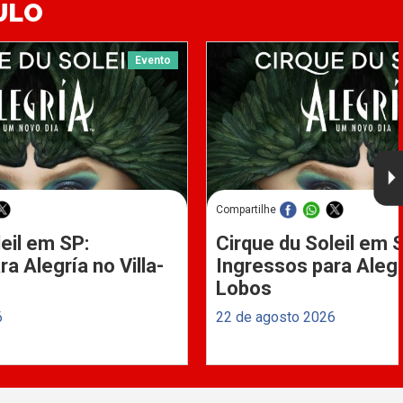
ULO
Evento
Compartilhe
eil em SP:
Cirque du Soleil em 
a Alegría no Villa-
Ingressos para Alegrí
Lobos
6
22 de agosto 2026