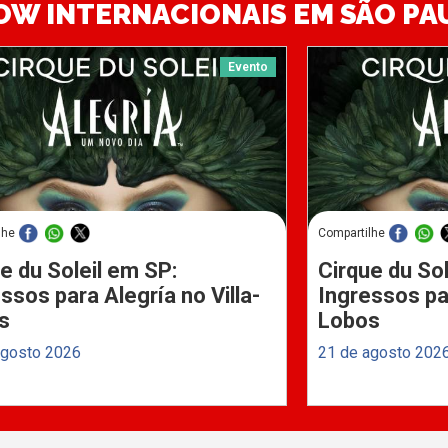
OW INTERNACIONAIS EM SÃO PA
Evento
lhe
Compartilhe
e du Soleil em SP:
Cirque du Sol
ssos para Alegría no Villa-
Ingressos par
s
Lobos
agosto 2026
21 de agosto 202