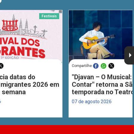
O
Festivais
Compartilhe
cia datas do
"Djavan – O Musical: 
 Imigrantes 2026 em
Contar" retorna a S
de semana
temporada no Teatro
6
07 de agosto 2026