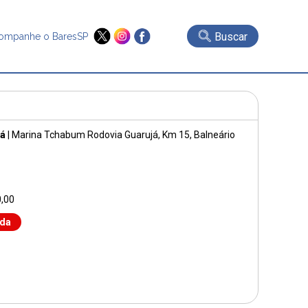
Buscar
ompanhe o BaresSP
já
|
Marina Tchabum Rodovia Guarujá
, Km 15, Balneário
,00
nda