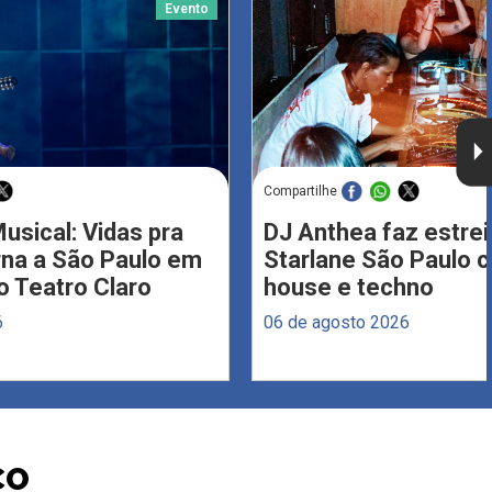
Evento
Compartilhe
usical: Vidas pra
DJ Anthea faz estrei
rna a São Paulo em
Starlane São Paulo 
 Teatro Claro
house e techno
6
06 de agosto 2026
CO