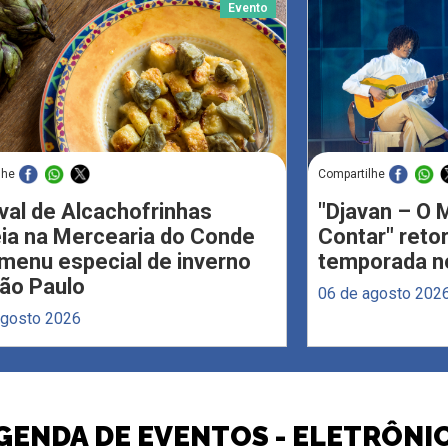
Evento
lhe
Compartilhe
val de Alcachofrinhas
"Djavan – O M
eia na Mercearia do Conde
Contar" reto
menu especial de inverno
temporada no
ão Paulo
06 de agosto 202
agosto 2026
GENDA DE EVENTOS - ELETRÔNI